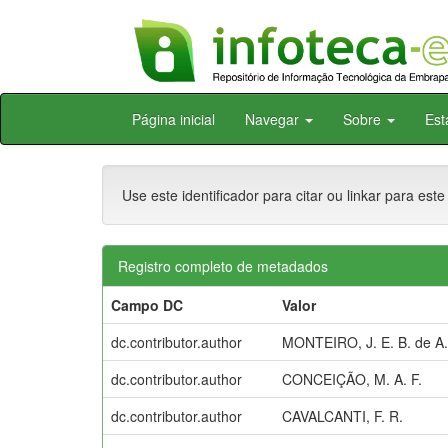
Skip
Página inicial
Navegar
Sobre
Est
navigation
Use este identificador para citar ou linkar para este
Registro completo de metadados
Campo DC
Valor
dc.contributor.author
MONTEIRO, J. E. B. de A.
dc.contributor.author
CONCEIÇÃO, M. A. F.
dc.contributor.author
CAVALCANTI, F. R.