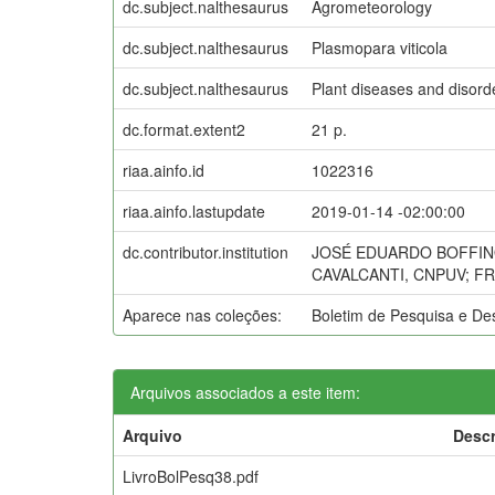
dc.subject.nalthesaurus
Agrometeorology
dc.subject.nalthesaurus
Plasmopara viticola
dc.subject.nalthesaurus
Plant diseases and disord
dc.format.extent2
21 p.
riaa.ainfo.id
1022316
riaa.ainfo.lastupdate
2019-01-14 -02:00:00
dc.contributor.institution
JOSÉ EDUARDO BOFFIN
CAVALCANTI, CNPUV; F
Aparece nas coleções:
Boletim de Pesquisa e D
Arquivos associados a este item:
Arquivo
Descr
LivroBolPesq38.pdf