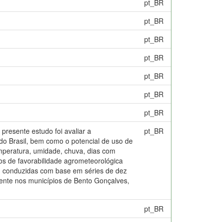
pt_BR
pt_BR
pt_BR
pt_BR
pt_BR
pt_BR
pt_BR
presente estudo foi avaliar a
pt_BR
do Brasil, bem como o potencial de uso de
emperatura, umidade, chuva, dias com
os de favorabilidade agrometeorológica
ram conduzidas com base em séries de dez
mente nos municípios de Bento Gonçalves,
pt_BR