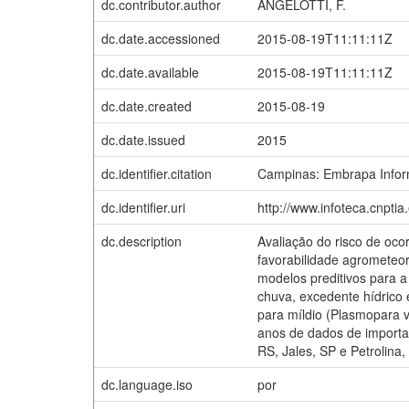
dc.contributor.author
ANGELOTTI, F.
dc.date.accessioned
2015-08-19T11:11:11Z
dc.date.available
2015-08-19T11:11:11Z
dc.date.created
2015-08-19
dc.date.issued
2015
dc.identifier.citation
Campinas: Embrapa Inform
dc.identifier.uri
http://www.infoteca.cnpti
dc.description
Avaliação do risco de ocor
favorabilidade agrometeor
modelos preditivos para a
chuva, excedente hídrico 
para míldio (Plasmopara v
anos de dados de importa
RS, Jales, SP e Petrolina
dc.language.iso
por