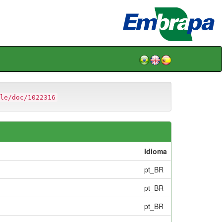
le/doc/1022316
Idioma
pt_BR
pt_BR
pt_BR