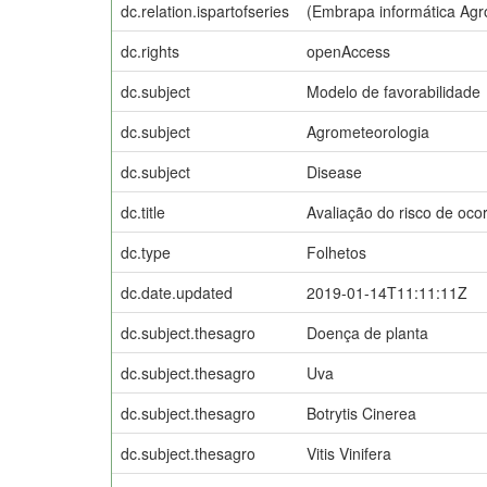
dc.relation.ispartofseries
(Embrapa informática Agr
dc.rights
openAccess
dc.subject
Modelo de favorabilidade
dc.subject
Agrometeorologia
dc.subject
Disease
dc.title
Avaliação do risco de oco
dc.type
Folhetos
dc.date.updated
2019-01-14T11:11:11Z
dc.subject.thesagro
Doença de planta
dc.subject.thesagro
Uva
dc.subject.thesagro
Botrytis Cinerea
dc.subject.thesagro
Vitis Vinifera