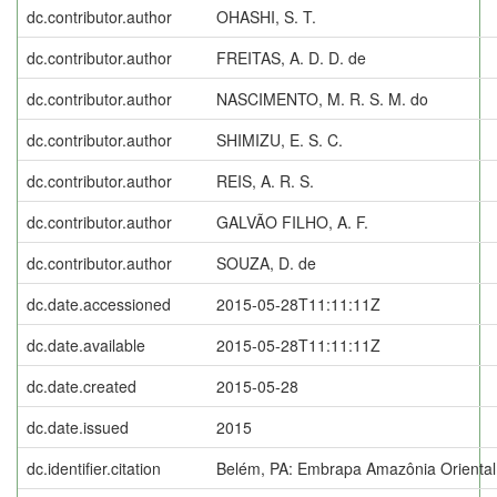
dc.contributor.author
OHASHI, S. T.
dc.contributor.author
FREITAS, A. D. D. de
dc.contributor.author
NASCIMENTO, M. R. S. M. do
dc.contributor.author
SHIMIZU, E. S. C.
dc.contributor.author
REIS, A. R. S.
dc.contributor.author
GALVÃO FILHO, A. F.
dc.contributor.author
SOUZA, D. de
dc.date.accessioned
2015-05-28T11:11:11Z
dc.date.available
2015-05-28T11:11:11Z
dc.date.created
2015-05-28
dc.date.issued
2015
dc.identifier.citation
Belém, PA: Embrapa Amazônia Oriental