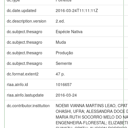
dc.date.updated
2016-03-24T11:11:11Z
dc.description.version
2.ed.
dc.subject.thesagro
Espécie Nativa
dc.subject.thesagro
Muda
dc.subject.thesagro
Produção
dc.subject.thesagro
Semente
dc.format.extent2
47 p.
riaa.ainfo.id
1016657
riaa.ainfo.lastupdate
2016-03-24
dc.contributor.institution
NOEMI VIANNA MARTINS LEAO, CPA
OHASHI, UFRA; ALESSANDRA DOCE D
MARIA RUTH SOCORRO MELO DO NA
ENGENHEIRA-FLORESTAL; ELIZABE