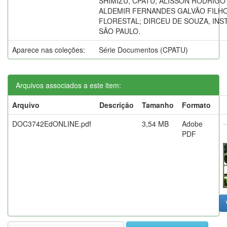
SHIMIZU, CPATU; ALISSON RODRIGO 
ALDEMIR FERNANDES GALVÃO FILHO
FLORESTAL; DIRCEU DE SOUZA, INS
SÃO PAULO.
Aparece nas coleções:
Série Documentos (CPATU)
Arquivos associados a este item:
Arquivo
Descrição
Tamanho
Formato
DOC3742EdONLINE.pdf
3,54 MB
Adobe
PDF