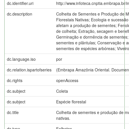
dc.identifier.uri
http://www.infoteca.cnptia.embrapa.br/
dc.description
Colheita de Sementes e Produção de M
Florestais Nativas; Ecologia e sucessão 
afetam a produção de sementes; Fenolo
de colheita; Extração, secagem e bene
Germinação e dormência de sementes; M
sementes e plântulas; Conservação e
sementes de espécies arbóreas; Vivei
dc.language.iso
por
dc.relation.ispartofseries
(Embrapa Amazônia Oriental. Document
dc.rights
openAccess
dc.subject
Coleta
dc.subject
Espécie florestal
dc.title
Colheita de sementes e produção de mu
nativas.
dc.type
Folhetos