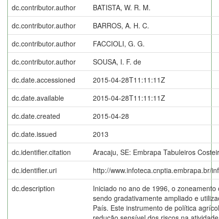
dc.contributor.author
BATISTA, W. R. M.
dc.contributor.author
BARROS, A. H. C.
dc.contributor.author
FACCIOLI, G. G.
dc.contributor.author
SOUSA, I. F. de
dc.date.accessioned
2015-04-28T11:11:11Z
dc.date.available
2015-04-28T11:11:11Z
dc.date.created
2015-04-28
dc.date.issued
2013
dc.identifier.citation
Aracaju, SE: Embrapa Tabuleiros Costeir
dc.identifier.uri
http://www.infoteca.cnptia.embrapa.br/i
dc.description
Iniciado no ano de 1996, o zoneamento d
sendo gradativamente ampliado e utiliz
País. Este instrumento de política agríco
redução sensível dos riscos na atividade 