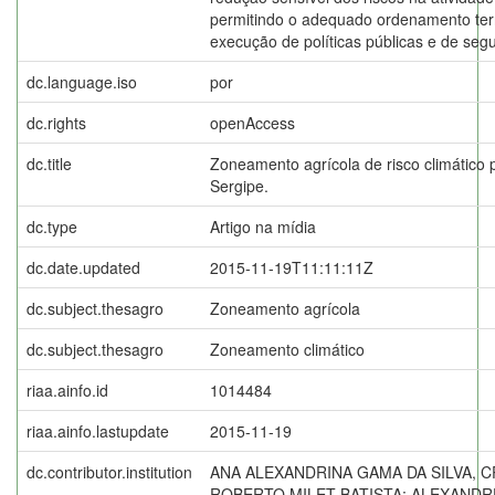
permitindo o adequado ordenamento terri
execução de políticas públicas e de segu
dc.language.iso
por
dc.rights
openAccess
dc.title
Zoneamento agrícola de risco climático 
Sergipe.
dc.type
Artigo na mídia
dc.date.updated
2015-11-19T11:11:11Z
dc.subject.thesagro
Zoneamento agrícola
dc.subject.thesagro
Zoneamento climático
riaa.ainfo.id
1014484
riaa.ainfo.lastupdate
2015-11-19
dc.contributor.institution
ANA ALEXANDRINA GAMA DA SILVA, 
ROBERTO MILET BATISTA; ALEXAND