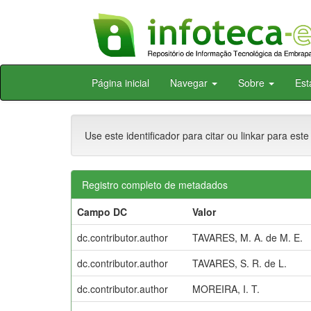
Skip
Página inicial
Navegar
Sobre
Est
navigation
Use este identificador para citar ou linkar para este
Registro completo de metadados
Campo DC
Valor
dc.contributor.author
TAVARES, M. A. de M. E.
dc.contributor.author
TAVARES, S. R. de L.
dc.contributor.author
MOREIRA, I. T.