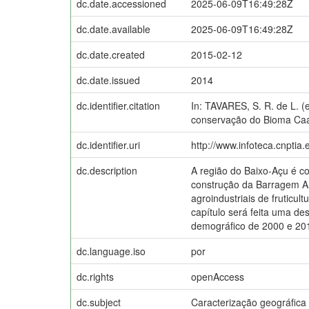
dc.date.accessioned
2025-06-09T16:49:28Z
dc.date.available
2025-06-09T16:49:28Z
dc.date.created
2015-02-12
dc.date.issued
2014
dc.identifier.citation
In: TAVARES, S. R. de L. (
conservação do Bioma Caati
dc.identifier.uri
http://www.infoteca.cnptia
dc.description
A região do Baixo-Açu é c
construção da Barragem Ar
agroindustriais de fruticul
capítulo será feita uma de
demográfico de 2000 e 20
dc.language.iso
por
dc.rights
openAccess
dc.subject
Caracterização geográfica