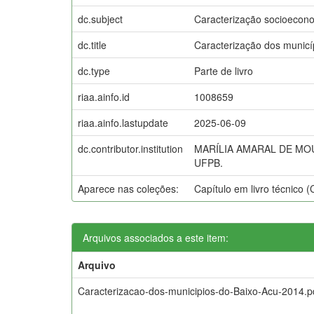
dc.subject
Caracterização socioecon
dc.title
Caracterização dos municí
dc.type
Parte de livro
riaa.ainfo.id
1008659
riaa.ainfo.lastupdate
2025-06-09
dc.contributor.institution
MARÍLIA AMARAL DE MOU
UFPB.
Aparece nas coleções:
Capítulo em livro técnico 
Arquivos associados a este item:
Arquivo
Caracterizacao-dos-municipios-do-Baixo-Acu-2014.p