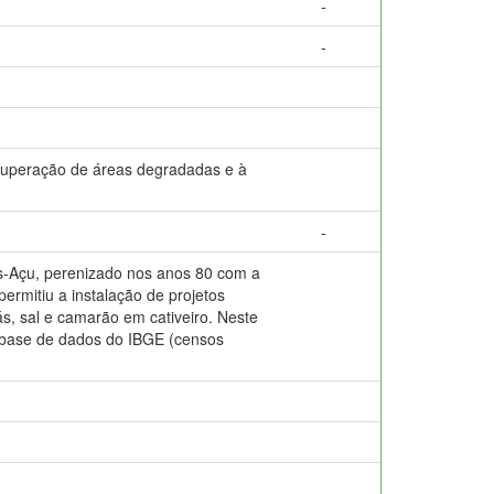
-
-
recuperação de áreas degradadas e à
-
as-Açu, perenizado nos anos 80 com a
rmitiu a instalação de projetos
gás, sal e camarão em cativeiro. Neste
 a base de dados do IBGE (censos