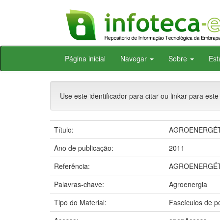
Skip
Página inicial
Navegar
Sobre
Est
navigation
Use este identificador para citar ou linkar para este
Título:
AGROENERGÉT
Ano de publicação:
2011
Referência:
AGROENERGÉTICO:
Palavras-chave:
Agroenergia
Tipo do Material:
Fascículos de p