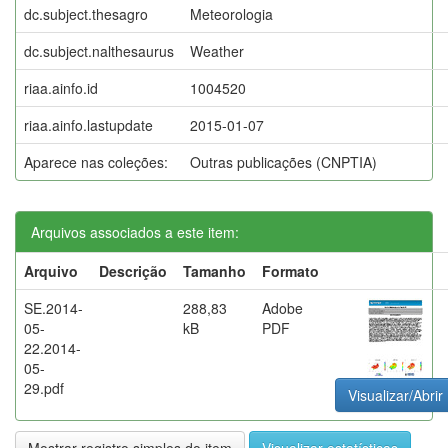
dc.subject.thesagro
Meteorologia
dc.subject.nalthesaurus
Weather
riaa.ainfo.id
1004520
riaa.ainfo.lastupdate
2015-01-07
Aparece nas coleções:
Outras publicações (CNPTIA)
Arquivos associados a este item:
Arquivo
Descrição
Tamanho
Formato
SE.2014-
288,83
Adobe
05-
kB
PDF
22.2014-
05-
29.pdf
Visualizar/Abrir
Mostrar registro simples do item
Visualizar estatísticas