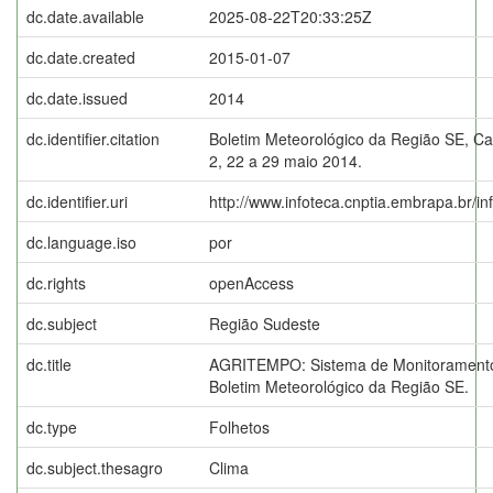
dc.date.available
2025-08-22T20:33:25Z
dc.date.created
2015-01-07
dc.date.issued
2014
dc.identifier.citation
Boletim Meteorológico da Região SE, Ca
2, 22 a 29 maio 2014.
dc.identifier.uri
http://www.infoteca.cnptia.embrapa.br/i
dc.language.iso
por
dc.rights
openAccess
dc.subject
Região Sudeste
dc.title
AGRITEMPO: Sistema de Monitoramento
Boletim Meteorológico da Região SE.
dc.type
Folhetos
dc.subject.thesagro
Clima