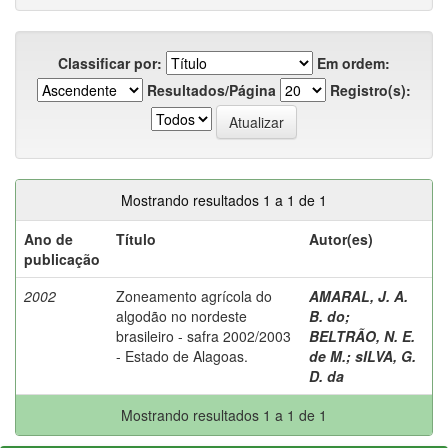
Classificar por:
Em ordem:
Resultados/Página
Registro(s):
Mostrando resultados 1 a 1 de 1
Ano de
Título
Autor(es)
publicação
2002
Zoneamento agrícola do
AMARAL, J. A.
algodão no nordeste
B. do
;
brasileiro - safra 2002/2003
BELTRÃO, N. E.
- Estado de Alagoas.
de M.
;
sILVA, G.
D. da
Mostrando resultados 1 a 1 de 1