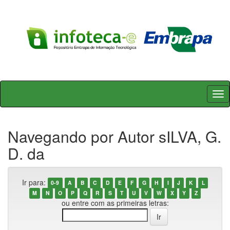
Skip
navigation
Navegando por Autor sILVA, G.
D. da
Ir para:
0-9
A
B
C
D
E
F
G
H
I
J
K
L
M
N
O
P
Q
R
S
T
U
V
W
X
Y
Z
ou entre com as primeiras letras: