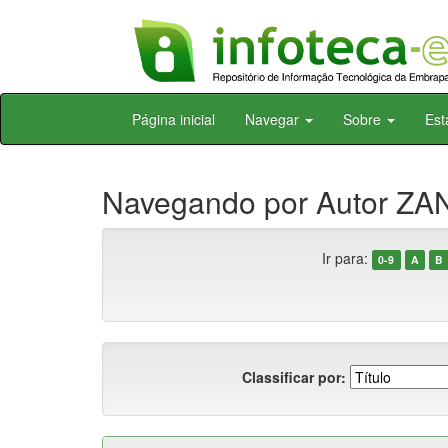
Skip
Página inicial
Navegar
Sobre
Est
navigation
Navegando por Autor ZAN
Ir para:
0-9
A
B
Classificar por: