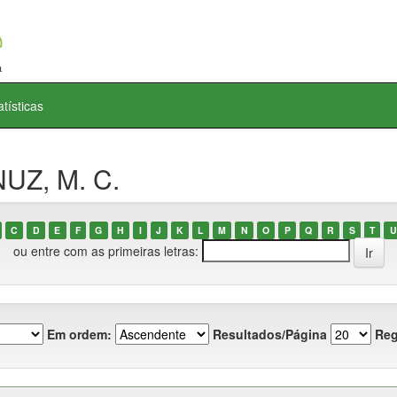
atísticas
UZ, M. C.
C
D
E
F
G
H
I
J
K
L
M
N
O
P
Q
R
S
T
U
ou entre com as primeiras letras:
Em ordem:
Resultados/Página
Reg