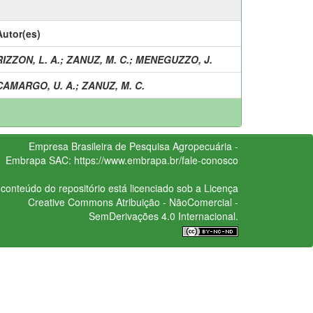
Autor(es)
RIZZON, L. A.
;
ZANUZ, M. C.
;
MENEGUZZO, J.
CAMARGO, U. A.
;
ZANUZ, M. C.
Empresa Brasileira de Pesquisa Agropecuária -
Embrapa
SAC:
https://www.embrapa.br/fale-conosco
conteúdo do repositório está licenciado sob a Licença
Creative Commons
Atribuição - NãoComercial -
SemDerivações 4.0 Internacional.