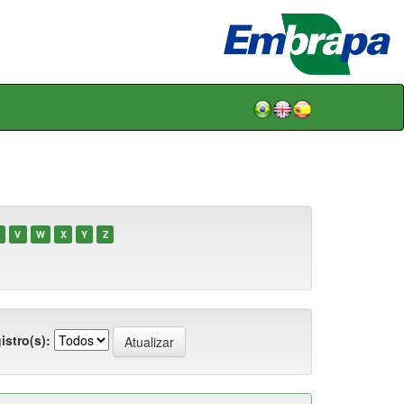
V
W
X
Y
Z
istro(s):