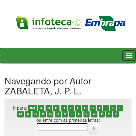
Skip
navigation
Navegando por Autor
ZABALETA, J. P. L.
Ir para:
0-9
A
B
C
D
E
F
G
H
I
J
K
L
M
N
O
P
Q
R
S
T
U
V
W
X
Y
Z
ou entre com as primeiras letras: