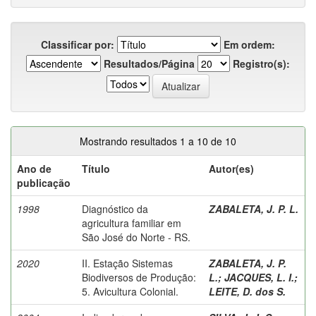
Classificar por:
Em ordem:
Resultados/Página
Registro(s):
Mostrando resultados 1 a 10 de 10
Ano de
Título
Autor(es)
publicação
1998
Diagnóstico da
ZABALETA, J. P. L.
agricultura familiar em
São José do Norte - RS.
2020
II. Estação Sistemas
ZABALETA, J. P.
Biodiversos de Produção:
L.
;
JACQUES, L. I.
;
5. Avicultura Colonial.
LEITE, D. dos S.