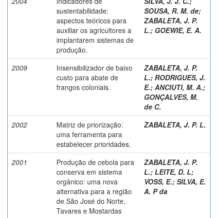
2004
Indicadores de
SILVA, J. J. C.
;
sustentabilidade:
SOUSA, R. M. de
;
aspectos teóricos para
ZABALETA, J. P.
auxiliar os agricultores a
L.
;
GOEWIE, E. A.
implantarem sistemas de
produção.
2009
Insensibilizador de baixo
ZABALETA, J. P.
custo para abate de
L.
;
RODRIGUES, J.
frangos coloniais.
E.
;
ANCIUTI, M. A.
;
GONÇALVES, M.
de C.
2002
Matriz de priorização:
ZABALETA, J. P. L.
uma ferramenta para
estabelecer prioridades.
2001
Produção de cebola para
ZABALETA, J. P.
conserva em sistema
L.
;
LEITE, D. L
;
orgânico: uma nova
VOSS, E.
;
SILVA, E.
alternativa para a região
A. P da
de São José do Norte,
Tavares e Mostardas