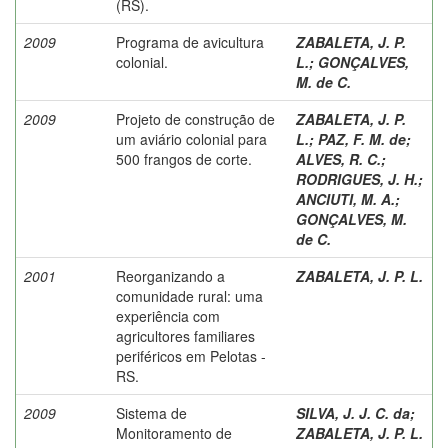
(RS).
2009
Programa de avicultura
ZABALETA, J. P.
colonial.
L.
;
GONÇALVES,
M. de C.
2009
Projeto de construção de
ZABALETA, J. P.
um aviário colonial para
L.
;
PAZ, F. M. de
;
500 frangos de corte.
ALVES, R. C.
;
RODRIGUES, J. H.
;
ANCIUTI, M. A.
;
GONÇALVES, M.
de C.
2001
Reorganizando a
ZABALETA, J. P. L.
comunidade rural: uma
experiência com
agricultores familiares
periféricos em Pelotas -
RS.
2009
Sistema de
SILVA, J. J. C. da
;
Monitoramento de
ZABALETA, J. P. L.