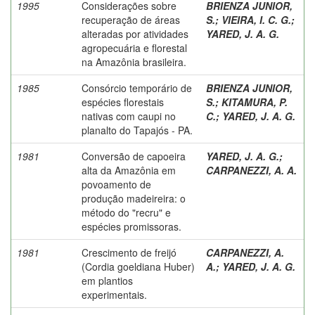
1995
Considerações sobre
BRIENZA JUNIOR,
recuperação de áreas
S.
;
VIEIRA, I. C. G.
;
alteradas por atividades
YARED, J. A. G.
agropecuária e florestal
na Amazônia brasileira.
1985
Consórcio temporário de
BRIENZA JUNIOR,
espécies florestais
S.
;
KITAMURA, P.
nativas com caupi no
C.
;
YARED, J. A. G.
planalto do Tapajós - PA.
1981
Conversão de capoeira
YARED, J. A. G.
;
alta da Amazônia em
CARPANEZZI, A. A.
povoamento de
produção madeireira: o
método do "recru" e
espécies promissoras.
1981
Crescimento de freijó
CARPANEZZI, A.
(Cordia goeldiana Huber)
A.
;
YARED, J. A. G.
em plantios
experimentais.