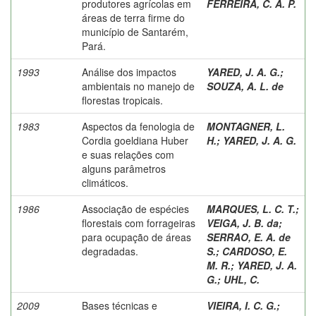
produtores agrícolas em
FERREIRA, C. A. P.
áreas de terra firme do
município de Santarém,
Pará.
1993
Análise dos impactos
YARED, J. A. G.
;
ambientais no manejo de
SOUZA, A. L. de
florestas tropicais.
1983
Aspectos da fenologia de
MONTAGNER, L.
Cordia goeldiana Huber
H.
;
YARED, J. A. G.
e suas relações com
alguns parâmetros
climáticos.
1986
Associação de espécies
MARQUES, L. C. T.
;
florestais com forrageiras
VEIGA, J. B. da
;
para ocupação de áreas
SERRAO, E. A. de
degradadas.
S.
;
CARDOSO, E.
M. R.
;
YARED, J. A.
G.
;
UHL, C.
2009
Bases técnicas e
VIEIRA, I. C. G.
;