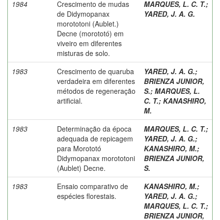
1984
Crescimento de mudas
MARQUES, L. C. T.
;
de Didymopanax
YARED, J. A. G.
morototoni (Aublet.)
Decne (morototó) em
viveiro em diferentes
misturas de solo.
1983
Crescimento de quaruba
YARED, J. A. G.
;
verdadeira em diferentes
BRIENZA JUNIOR,
métodos de regeneração
S.
;
MARQUES, L.
artificial.
C. T.
;
KANASHIRO,
M.
1983
Determinação da época
MARQUES, L. C. T.
;
adequada de repicagem
YARED, J. A. G.
;
para Morototó
KANASHIRO, M.
;
Didymopanax morototoni
BRIENZA JUNIOR,
(Aublet) Decne.
S.
1983
Ensaio comparativo de
KANASHIRO, M.
;
espécies florestais.
YARED, J. A. G.
;
MARQUES, L. C. T.
;
BRIENZA JUNIOR,