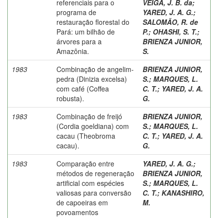
referenciais para o
VEIGA, J. B. da
;
programa de
YARED, J. A. G.
;
restauração florestal do
SALOMÃO, R. de
Pará: um bilhão de
P.
;
OHASHI, S. T.
;
árvores para a
BRIENZA JUNIOR,
Amazônia.
S.
1983
Combinação de angelim-
BRIENZA JUNIOR,
pedra (Dinizia excelsa)
S.
;
MARQUES, L.
com café (Coffea
C. T.
;
YARED, J. A.
robusta).
G.
1983
Combinação de freijó
BRIENZA JUNIOR,
(Cordia goeldiana) com
S.
;
MARQUES, L.
cacau (Theobroma
C. T.
;
YARED, J. A.
cacau).
G.
1983
Comparação entre
YARED, J. A. G.
;
métodos de regeneração
BRIENZA JUNIOR,
artificial com espécies
S.
;
MARQUES, L.
valiosas para conversão
C. T.
;
KANASHIRO,
de capoeiras em
M.
povoamentos