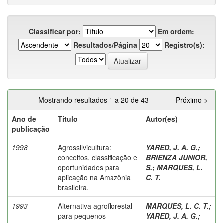
Classificar por:
Em ordem:
Resultados/Página
Registro(s):
Mostrando resultados 1 a 20 de 43
Próximo >
Ano de
Título
Autor(es)
publicação
1998
Agrossilvicultura:
YARED, J. A. G.
;
conceitos, classificação e
BRIENZA JUNIOR,
oportunidades para
S.
;
MARQUES, L.
aplicação na Amazônia
C. T.
brasileira.
1993
Alternativa agroflorestal
MARQUES, L. C. T.
;
para pequenos
YARED, J. A. G.
;