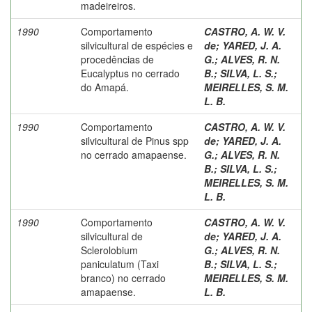
madeireiros.
1990
Comportamento
CASTRO, A. W. V.
silvicultural de espécies e
de
;
YARED, J. A.
procedências de
G.
;
ALVES, R. N.
Eucalyptus no cerrado
B.
;
SILVA, L. S.
;
do Amapá.
MEIRELLES, S. M.
L. B.
1990
Comportamento
CASTRO, A. W. V.
silvicultural de Pinus spp
de
;
YARED, J. A.
no cerrado amapaense.
G.
;
ALVES, R. N.
B.
;
SILVA, L. S.
;
MEIRELLES, S. M.
L. B.
1990
Comportamento
CASTRO, A. W. V.
silvicultural de
de
;
YARED, J. A.
Sclerolobium
G.
;
ALVES, R. N.
paniculatum (Taxi
B.
;
SILVA, L. S.
;
branco) no cerrado
MEIRELLES, S. M.
amapaense.
L. B.