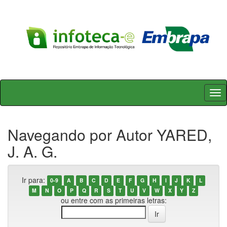
Skip
navigation
Navegando por Autor YARED,
J. A. G.
Ir para:
0-9
A
B
C
D
E
F
G
H
I
J
K
L
M
N
O
P
Q
R
S
T
U
V
W
X
Y
Z
ou entre com as primeiras letras: