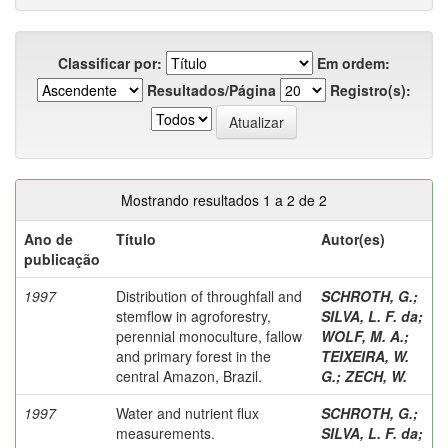
Classificar por:
Em ordem:
Resultados/Página
Registro(s):
Mostrando resultados 1 a 2 de 2
Ano de
Título
Autor(es)
publicação
1997
Distribution of throughfall and
SCHROTH, G.
;
stemflow in agroforestry,
SILVA, L. F. da
;
perennial monoculture, fallow
WOLF, M. A.
;
and primary forest in the
TEIXEIRA, W.
central Amazon, Brazil.
G.
;
ZECH, W.
1997
Water and nutrient flux
SCHROTH, G.
;
measurements.
SILVA, L. F. da
;