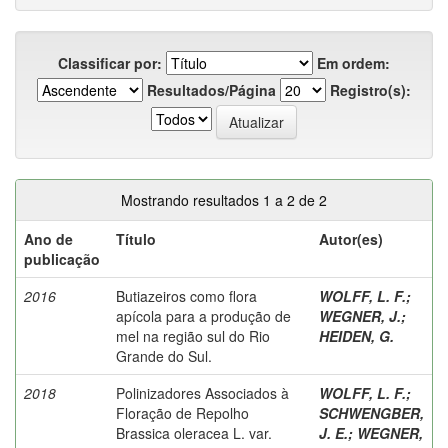
Classificar por:
Em ordem:
Resultados/Página
Registro(s):
Mostrando resultados 1 a 2 de 2
Ano de
Título
Autor(es)
publicação
2016
Butiazeiros como flora
WOLFF, L. F.
;
apícola para a produção de
WEGNER, J.
;
mel na região sul do Rio
HEIDEN, G.
Grande do Sul.
2018
Polinizadores Associados à
WOLFF, L. F.
;
Floração de Repolho
SCHWENGBER,
Brassica oleracea L. var.
J. E.
;
WEGNER,