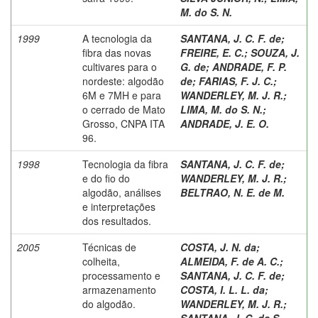
M. do S. N.
1999
A tecnologia da
SANTANA, J. C. F. de
;
fibra das novas
FREIRE, E. C.
;
SOUZA, J.
cultivares para o
G. de
;
ANDRADE, F. P.
nordeste: algodão
de
;
FARIAS, F. J. C.
;
6M e 7MH e para
WANDERLEY, M. J. R.
;
o cerrado de Mato
LIMA, M. do S. N.
;
Grosso, CNPA ITA
ANDRADE, J. E. O.
96.
1998
Tecnologia da fibra
SANTANA, J. C. F. de
;
e do fio do
WANDERLEY, M. J. R.
;
algodão, análises
BELTRAO, N. E. de M.
e interpretações
dos resultados.
2005
Técnicas de
COSTA, J. N. da
;
colheita,
ALMEIDA, F. de A. C.
;
processamento e
SANTANA, J. C. F. de
;
armazenamento
COSTA, I. L. L. da
;
do algodão.
WANDERLEY, M. J. R.
;
SANTANA, J. C. da S.