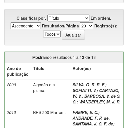
Classificar por:
Em ordem:
Resultados/Página
Registro(s):
Mostrando resultados 1 a 13 de 13
Ano de
Título
Autor(es)
publicação
2009
Algodão em
SILVA, O. R. R. F.
;
pluma.
SOFIATTI, V.
;
CARTAXO,
W. V.
;
BARBOSA, V. de S.
C.
;
WANDERLEY, M. J. R.
2010
BRS 200 Marrom.
FREIRE, E. C.
;
ANDRADE, F. P. de
;
SANTANA, J. C. F. de
;