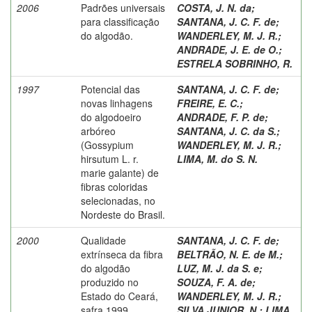
2006
Padrões universais
COSTA, J. N. da
;
para classificação
SANTANA, J. C. F. de
;
do algodão.
WANDERLEY, M. J. R.
;
ANDRADE, J. E. de O.
;
ESTRELA SOBRINHO, R.
1997
Potencial das
SANTANA, J. C. F. de
;
novas linhagens
FREIRE, E. C.
;
do algodoeiro
ANDRADE, F. P. de
;
arbóreo
SANTANA, J. C. da S.
;
(Gossypium
WANDERLEY, M. J. R.
;
hirsutum L. r.
LIMA, M. do S. N.
marie galante) de
fibras coloridas
selecionadas, no
Nordeste do Brasil.
2000
Qualidade
SANTANA, J. C. F. de
;
extrínseca da fibra
BELTRÃO, N. E. de M.
;
do algodão
LUZ, M. J. da S. e
;
produzido no
SOUZA, F. A. de
;
Estado do Ceará,
WANDERLEY, M. J. R.
;
safra 1999.
SILVA JUNIOR, N.
;
LIMA,