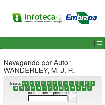
Skip
navigation
Navegando por Autor
WANDERLEY, M. J. R.
Ir para:
0-9
A
B
C
D
E
F
G
H
I
J
K
L
M
N
O
P
Q
R
S
T
U
V
W
X
Y
Z
ou entre com as primeiras letras: