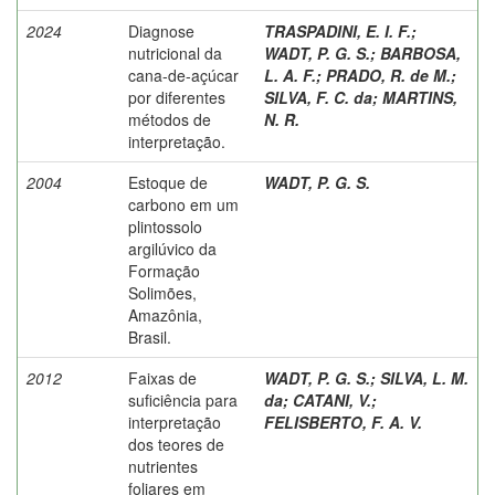
2024
Diagnose
TRASPADINI, E. I. F.
;
nutricional da
WADT, P. G. S.
;
BARBOSA,
cana-de-açúcar
L. A. F.
;
PRADO, R. de M.
;
por diferentes
SILVA, F. C. da
;
MARTINS,
métodos de
N. R.
interpretação.
2004
Estoque de
WADT, P. G. S.
carbono em um
plintossolo
argilúvico da
Formação
Solimões,
Amazônia,
Brasil.
2012
Faixas de
WADT, P. G. S.
;
SILVA, L. M.
suficiência para
da
;
CATANI, V.
;
interpretação
FELISBERTO, F. A. V.
dos teores de
nutrientes
foliares em