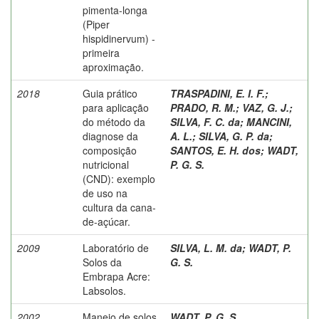
pimenta-longa
(Piper
hispidinervum) -
primeira
aproximação.
2018
Guia prático
TRASPADINI, E. I. F.
;
para aplicação
PRADO, R. M.
;
VAZ, G. J.
;
do método da
SILVA, F. C. da
;
MANCINI,
diagnose da
A. L.
;
SILVA, G. P. da
;
composição
SANTOS, E. H. dos
;
WADT,
nutricional
P. G. S.
(CND): exemplo
de uso na
cultura da cana-
de-açúcar.
2009
Laboratório de
SILVA, L. M. da
;
WADT, P.
Solos da
G. S.
Embrapa Acre:
Labsolos.
2002
Manejo de solos
WADT, P. G. S.