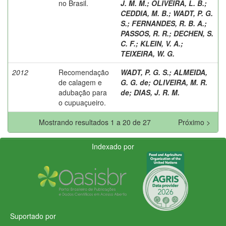
no Brasil.
J. M. M.
;
OLIVEIRA, L. B.
;
CEDDIA, M. B.
;
WADT, P. G.
S.
;
FERNANDES, R. B. A.
;
PASSOS, R. R.
;
DECHEN, S.
C. F.
;
KLEIN, V. A.
;
TEIXEIRA, W. G.
2012
Recomendação
WADT, P. G. S.
;
ALMEIDA,
de calagem e
G. G. de
;
OLIVEIRA, M. R.
adubação para
de
;
DIAS, J. R. M.
o cupuaçueiro.
Mostrando resultados 1 a 20 de 27
Próximo >
Indexado por
Suportado por