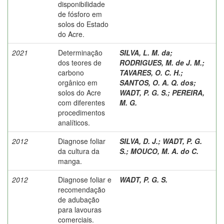
disponibilidade
de fósforo em
solos do Estado
do Acre.
2021
Determinação
SILVA, L. M. da
;
dos teores de
RODRIGUES, M. de J. M.
;
carbono
TAVARES, O. C. H.
;
orgânico em
SANTOS, O. A. Q. dos
;
solos do Acre
WADT, P. G. S.
;
PEREIRA,
com diferentes
M. G.
procedimentos
analíticos.
2012
Diagnose foliar
SILVA, D. J.
;
WADT, P. G.
da cultura da
S.
;
MOUCO, M. A. do C.
manga.
2012
Diagnose foliar e
WADT, P. G. S.
recomendação
de adubação
para lavouras
comerciais.