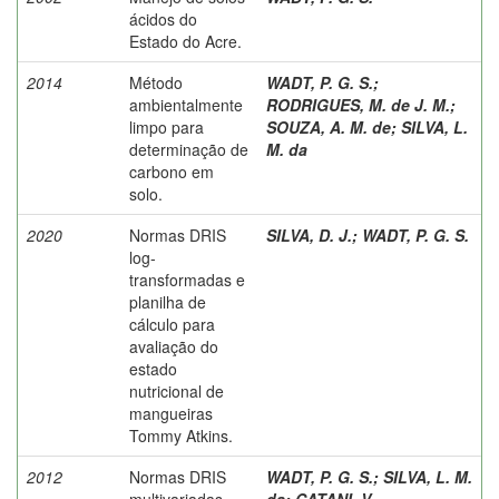
ácidos do
Estado do Acre.
2014
Método
WADT, P. G. S.
;
ambientalmente
RODRIGUES, M. de J. M.
;
limpo para
SOUZA, A. M. de
;
SILVA, L.
determinação de
M. da
carbono em
solo.
2020
Normas DRIS
SILVA, D. J.
;
WADT, P. G. S.
log-
transformadas e
planilha de
cálculo para
avaliação do
estado
nutricional de
mangueiras
Tommy Atkins.
2012
Normas DRIS
WADT, P. G. S.
;
SILVA, L. M.
multivariadas
da
;
CATANI, V.