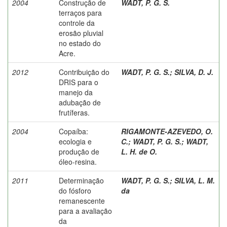
2004
Construção de
WADT, P. G. S.
terraços para
controle da
erosão pluvial
no estado do
Acre.
2012
Contribuição do
WADT, P. G. S.
;
SILVA, D. J.
DRIS para o
manejo da
adubação de
frutíferas.
2004
Copaíba:
RIGAMONTE-AZEVEDO, O.
ecologia e
C.
;
WADT, P. G. S.
;
WADT,
produção de
L. H. de O.
óleo-resina.
2011
Determinação
WADT, P. G. S.
;
SILVA, L. M.
do fósforo
da
remanescente
para a avaliação
da