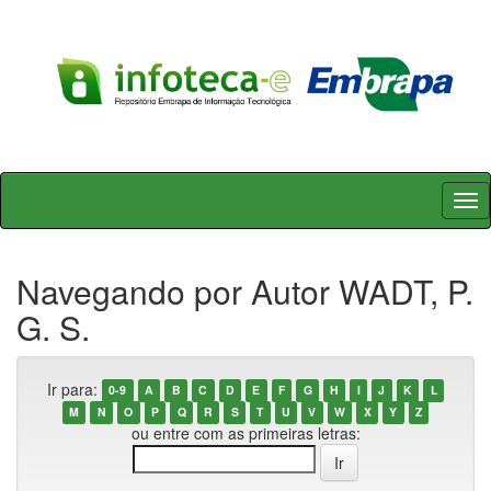
Skip
navigation
Navegando por Autor WADT, P.
G. S.
Ir para:
0-9
A
B
C
D
E
F
G
H
I
J
K
L
M
N
O
P
Q
R
S
T
U
V
W
X
Y
Z
ou entre com as primeiras letras: