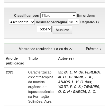
Classificar por:
Em ordem:
Resultados/Página
Registro(s):
Mostrando resultados 1 a 20 de 27
Próximo >
Ano de
Título
Autor(es)
publicação
2021
Caracterização
SILVA, L. M. da
;
PEREIRA,
espectroscópica
M. G.
;
BERNINI, T. A.
;
da matéria
ANJOS, L. H. C. dos
;
orgânica em
WADT, P. G. S.
;
TAVARES,
topossequências
O. C. H.
;
GARCIA, A. C.
na Formação
Solimões, Acre.