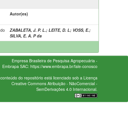
Autor(es)
 do
ZABALETA, J. P. L.
;
LEITE, D. L
;
VOSS, E.
;
SILVA, E. A. P da
Empresa Brasileira de Pesquisa Agropecuária -
Embrapa
SAC:
https://www.embrapa.br/fale-conosco
conteúdo do repositório está licenciado sob a Licença
Creative Commons
Atribuição - NãoComercial -
SemDerivações 4.0 Internacional.