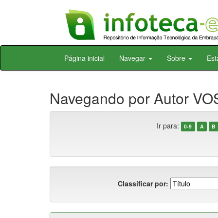
Skip
Página inicial
Navegar
Sobre
Est
navigation
Navegando por Autor VOS
Ir para:
0-9
A
B
Classificar por: