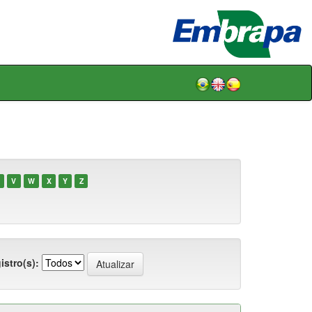
V
W
X
Y
Z
istro(s):