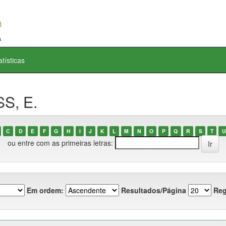
atísticas
S, E.
C
D
E
F
G
H
I
J
K
L
M
N
O
P
Q
R
S
T
U
ou entre com as primeiras letras:
Em ordem:
Resultados/Página
Reg