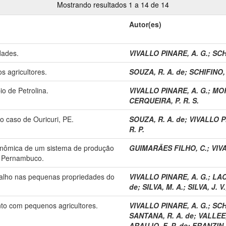
Mostrando resultados 1 a 14 de 14
Autor(es)
dades.
VIVALLO PINARE, A. G.
;
SCH
s agricultores.
SOUZA, R. A. de
;
SCHIFINO, 
o de Petrolina.
VIVALLO PINARE, A. G.
;
MOR
CERQUEIRA, P. R. S.
o caso de Ouricuri, PE.
SOUZA, R. A. de
;
VIVALLO P
R. P.
onômica de um sistema de produção
GUIMARÃES FILHO, C.
;
VIV
de Pernambuco.
abalho nas pequenas propriedades do
VIVALLO PINARE, A. G.
;
LAC
de
;
SILVA, M. A.
;
SILVA, J. V.
o com pequenos agricultores.
VIVALLO PINARE, A. G.
;
SCH
SANTANA, R. A. de
;
VALLEE,
ARAUJO, F. P. de
;
FRANZIN, 