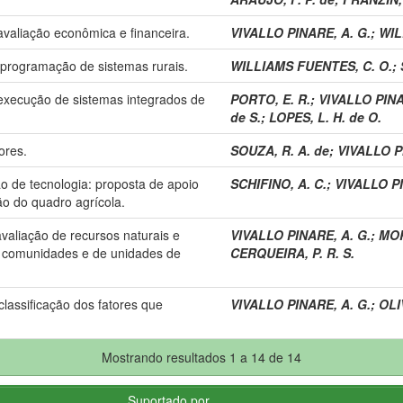
avaliação econômica e financeira.
VIVALLO PINARE, A. G.
;
WIL
 programação de sistemas rurais.
WILLIAMS FUENTES, C. O.
;
execução de sistemas integrados de
PORTO, E. R.
;
VIVALLO PINA
de S.
;
LOPES, L. H. de O.
ores.
SOUZA, R. A. de
;
VIVALLO P
o de tecnologia: proposta de apoio
SCHIFINO, A. C.
;
VIVALLO PI
o do quadro agrícola.
valiação de recursos naturais e
VIVALLO PINARE, A. G.
;
MOR
, comunidades e de unidades de
CERQUEIRA, P. R. S.
classificação dos fatores que
VIVALLO PINARE, A. G.
;
OLI
Mostrando resultados 1 a 14 de 14
Suportado por