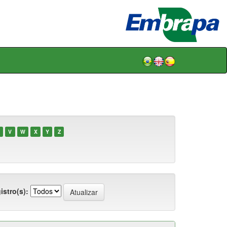
V
W
X
Y
Z
istro(s):