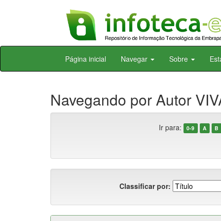
Skip
Página inicial
Navegar
Sobre
Est
navigation
Navegando por Autor VI
Ir para:
0-9
A
B
Classificar por: