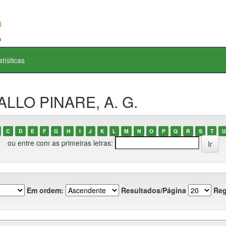
atísticas
VALLO PINARE, A. G.
C
D
E
F
G
H
I
J
K
L
M
N
O
P
Q
R
S
T
U
ou entre com as primeiras letras:
Em ordem:
Resultados/Página
Reg