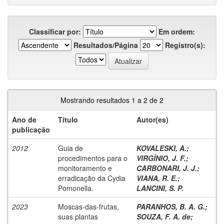
Classificar por:
Em ordem:
Resultados/Página
Registro(s):
Mostrando resultados 1 a 2 de 2
Ano de
Título
Autor(es)
publicação
2012
Guia de
KOVALESKI, A.
;
procedimentos para o
VIRGÍNIO, J. F.
;
monitoramento e
CARBONARI, J. J.
;
erradicação da Cydia
VIANA, R. E.
;
Pomonella.
LANCINI, S. P.
2023
Moscas-das-frutas,
PARANHOS, B. A. G.
;
suas plantas
SOUZA, F. A. de
;