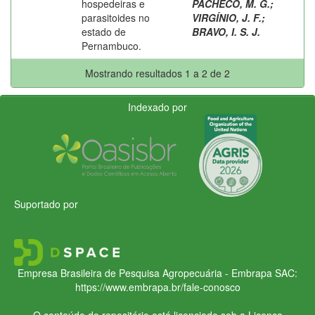
hospedeiras e
PACHECO, M. G.
;
parasitoides no
VIRGÍNIO, J. F.
;
estado de
BRAVO, I. S. J.
Pernambuco.
Mostrando resultados 1 a 2 de 2
Indexado por
Suportado por
Empresa Brasileira de Pesquisa Agropecuária - Embrapa
SAC:
https://www.embrapa.br/fale-conosco
O conteúdo do repositório está licenciado sob a Licença