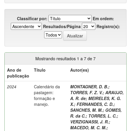
Classificar por:
Em ordem:
Resultados/Página
Registro(s):
Mostrando resultados 1 a 7 de 7
Ano de
Título
Autor(es)
publicação
2024
Calendário da
MONTAGNER, D. B.
;
pastagem:
TORRES, F. Z. V.
;
ARAUJO,
formação e
A. R. de
;
MEIRELES, K. G.
manejo.
X.
;
FERNANDES, C. D.
;
SANCHES, M. M.
;
GOMES,
R. da C.
;
TORRES, L. C.
;
VERZIGNASSI, J. R.
;
MACEDO, M. C. M.
;