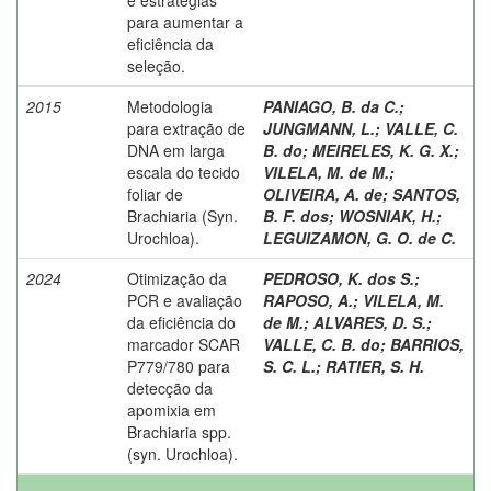
para aumentar a
eficiência da
seleção.
2015
Metodologia
PANIAGO, B. da C.
;
para extração de
JUNGMANN, L.
;
VALLE, C.
DNA em larga
B. do
;
MEIRELES, K. G. X.
;
escala do tecido
VILELA, M. de M.
;
foliar de
OLIVEIRA, A. de
;
SANTOS,
Brachiaria (Syn.
B. F. dos
;
WOSNIAK, H.
;
Urochloa).
LEGUIZAMON, G. O. de C.
2024
Otimização da
PEDROSO, K. dos S.
;
PCR e avaliação
RAPOSO, A.
;
VILELA, M.
da eficiência do
de M.
;
ALVARES, D. S.
;
marcador SCAR
VALLE, C. B. do
;
BARRIOS,
P779/780 para
S. C. L.
;
RATIER, S. H.
detecção da
apomixia em
Brachiaria spp.
(syn. Urochloa).