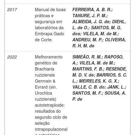
2017
Manual de boas
FERREIRA, A. B. R.
;
práticas e
TANURE, J. P. M.
;
segurança em
ALMEIDA, J. G. de
;
DIEHL,
laboratórios da
L. de O.
;
SANTOS, M. G.
Embrapa Gado
dos
;
VILELA, M. de M.
;
de Corte.
ANDREU, M. P.
;
OLIVEIRA,
R. H. M. de
2022
Melhoramento
SIMEÃO, R. M.
;
RAPOSO,
genético de
A.
;
VILELA, M. de M.
;
Brachiaria
MARTINS, F. B.
;
RESENDE,
ruziziensis
M. D. V. de
;
BARRIOS, S. C.
Germain &
L.
;
MEIRELES, K. G. X.
;
Evrard (sin.
VALLE, C. B. do
;
JANK, L.
;
Urochloa
SANTOS, M. F.
;
SOUSA, A.
ruziziensis)
P. de
autotetraploide:
resultados do
segundo ciclo de
seleção
intrapopulacional
e estratégias