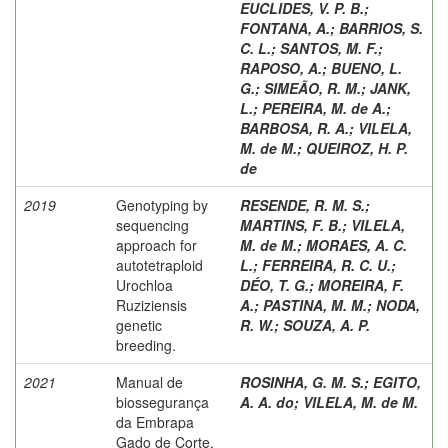
EUCLIDES, V. P. B.
;
FONTANA, A.
;
BARRIOS, S.
C. L.
;
SANTOS, M. F.
;
RAPOSO, A.
;
BUENO, L.
G.
;
SIMEÃO, R. M.
;
JANK,
L.
;
PEREIRA, M. de A.
;
BARBOSA, R. A.
;
VILELA,
M. de M.
;
QUEIROZ, H. P.
de
2019
Genotyping by
RESENDE, R. M. S.
;
sequencing
MARTINS, F. B.
;
VILELA,
approach for
M. de M.
;
MORAES, A. C.
autotetraploid
L.
;
FERREIRA, R. C. U.
;
Urochloa
DÉO, T. G.
;
MOREIRA, F.
Ruziziensis
A.
;
PASTINA, M. M.
;
NODA,
genetic
R. W.
;
SOUZA, A. P.
breeding.
2021
Manual de
ROSINHA, G. M. S.
;
EGITO,
biossegurança
A. A. do
;
VILELA, M. de M.
da Embrapa
Gado de Corte.