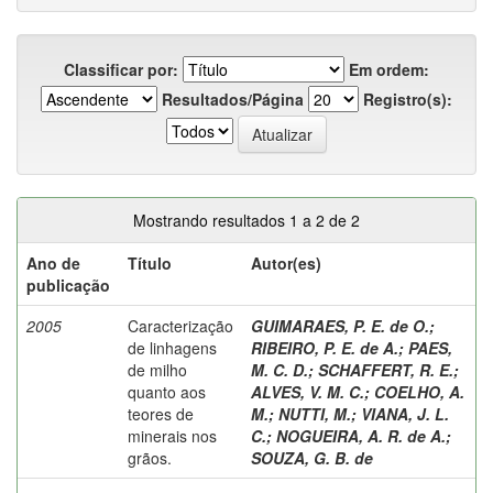
Classificar por:
Em ordem:
Resultados/Página
Registro(s):
Mostrando resultados 1 a 2 de 2
Ano de
Título
Autor(es)
publicação
2005
Caracterização
GUIMARAES, P. E. de O.
;
de linhagens
RIBEIRO, P. E. de A.
;
PAES,
de milho
M. C. D.
;
SCHAFFERT, R. E.
;
quanto aos
ALVES, V. M. C.
;
COELHO, A.
teores de
M.
;
NUTTI, M.
;
VIANA, J. L.
minerais nos
C.
;
NOGUEIRA, A. R. de A.
;
grãos.
SOUZA, G. B. de