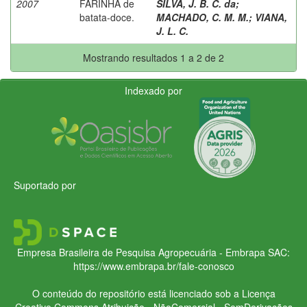
2007
FARINHA de
SILVA, J. B. C. da
;
batata-doce.
MACHADO, C. M. M.
;
VIANA,
J. L. C.
Mostrando resultados 1 a 2 de 2
Indexado por
Suportado por
Empresa Brasileira de Pesquisa Agropecuária - Embrapa
SAC:
https://www.embrapa.br/fale-conosco
O conteúdo do repositório está licenciado sob a Licença
Creative Commons
Atribuição - NãoComercial - SemDerivações