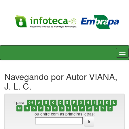
Skip
navigation
Navegando por Autor VIANA,
J. L. C.
Ir para:
0-9
A
B
C
D
E
F
G
H
I
J
K
L
M
N
O
P
Q
R
S
T
U
V
W
X
Y
Z
ou entre com as primeiras letras: