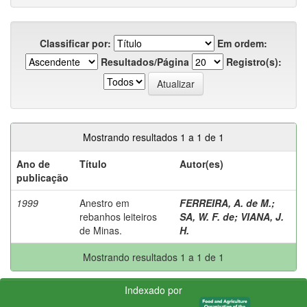
Classificar por:
Em ordem:
Resultados/Página
Registro(s):
Mostrando resultados 1 a 1 de 1
Ano de
Título
Autor(es)
publicação
1999
Anestro em
FERREIRA, A. de M.
;
rebanhos leiteiros
SA, W. F. de
;
VIANA, J.
de Minas.
H.
Mostrando resultados 1 a 1 de 1
Indexado por