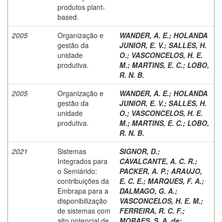
produtos plant-
based.
2005
Organização e
WANDER, A. E.
;
HOLANDA
gestão da
JUNIOR, E. V.
;
SALLES, H.
unidade
O.
;
VASCONCELOS, H. E.
produtiva.
M.
;
MARTINS, E. C.
;
LOBO,
R. N. B.
2005
Organização e
WANDER, A. E.
;
HOLANDA
gestão da
JUNIOR, E. V.
;
SALLES, H.
unidade
O.
;
VASCONCELOS, H. E.
produtiva.
M.
;
MARTINS, E. C.
;
LOBO,
R. N. B.
2021
Sistemas
SIGNOR, D.
;
Integrados para
CAVALCANTE, A. C. R.
;
o Semiárido:
PACKER, A. P.
;
ARAUJO,
contribuições da
E. C. E.
;
MARQUES, F. A.
;
Embrapa para a
DALMAGO, G. A.
;
disponibilização
VASCONCELOS, H. E. M.
;
de sistemas com
FERREIRA, R. C. F.
;
alto potencial de
MORAES, S. A. de
;