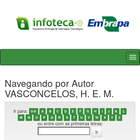
Skip
navigation
Navegando por Autor
VASCONCELOS, H. E. M.
Ir para:
0-9
A
B
C
D
E
F
G
H
I
J
K
L
M
N
O
P
Q
R
S
T
U
V
W
X
Y
Z
ou entre com as primeiras letras: