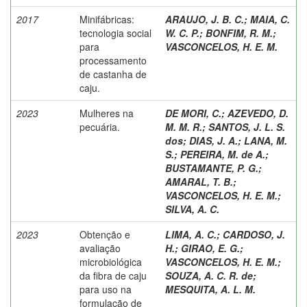
2017
Minifábricas:
ARAUJO, J. B. C.
;
MAIA, C.
tecnologia social
W. C. P.
;
BONFIM, R. M.
;
para
VASCONCELOS, H. E. M.
processamento
de castanha de
caju.
2023
Mulheres na
DE MORI, C.
;
AZEVEDO, D.
pecuária.
M. M. R.
;
SANTOS, J. L. S.
dos
;
DIAS, J. A.
;
LANA, M.
S.
;
PEREIRA, M. de A.
;
BUSTAMANTE, P. G.
;
AMARAL, T. B.
;
VASCONCELOS, H. E. M.
;
SILVA, A. C.
2023
Obtenção e
LIMA, A. C.
;
CARDOSO, J.
avaliação
H.
;
GIRAO, E. G.
;
microbiológica
VASCONCELOS, H. E. M.
;
da fibra de caju
SOUZA, A. C. R. de
;
para uso na
MESQUITA, A. L. M.
formulação de