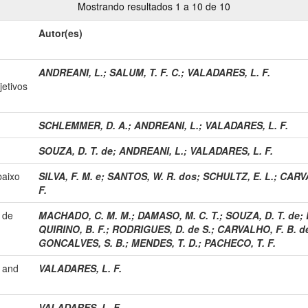
Mostrando resultados 1 a 10 de 10
Autor(es)
ANDREANI, L.
;
SALUM, T. F. C.
;
VALADARES, L. F.
jetivos
SCHLEMMER, D. A.
;
ANDREANI, L.
;
VALADARES, L. F.
SOUZA, D. T. de
;
ANDREANI, L.
;
VALADARES, L. F.
baixo
SILVA, F. M. e
;
SANTOS, W. R. dos
;
SCHULTZ, E. L.
;
CARVA
F.
 de
MACHADO, C. M. M.
;
DAMASO, M. C. T.
;
SOUZA, D. T. de
;
QUIRINO, B. F.
;
RODRIGUES, D. de S.
;
CARVALHO, F. B. de
GONCALVES, S. B.
;
MENDES, T. D.
;
PACHECO, T. F.
 and
VALADARES, L. F.
VALADARES, L. F.