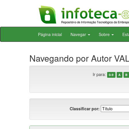
Skip
Página inicial
Navegar
Sobre
Est
navigation
Navegando por Autor VA
Ir para:
0-9
A
B
Classificar por: