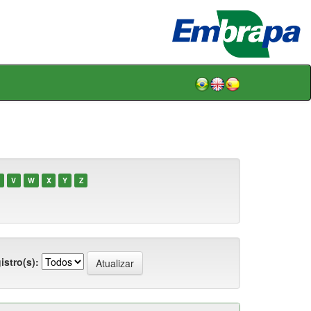
V
W
X
Y
Z
istro(s):