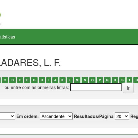
atísticas
LADARES, L. F.
C
D
E
F
G
H
I
J
K
L
M
N
O
P
Q
R
S
T
U
ou entre com as primeiras letras:
Em ordem:
Resultados/Página
Reg