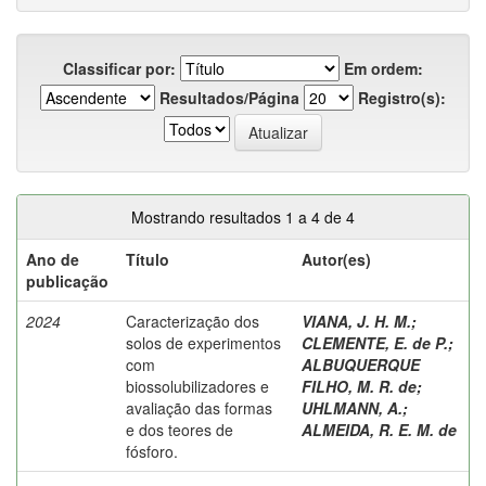
Classificar por:
Em ordem:
Resultados/Página
Registro(s):
Mostrando resultados 1 a 4 de 4
Ano de
Título
Autor(es)
publicação
2024
Caracterização dos
VIANA, J. H. M.
;
solos de experimentos
CLEMENTE, E. de P.
;
com
ALBUQUERQUE
biossolubilizadores e
FILHO, M. R. de
;
avaliação das formas
UHLMANN, A.
;
e dos teores de
ALMEIDA, R. E. M. de
fósforo.