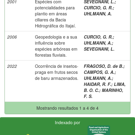
2001
Espécies com
SEVEGNANI, L.
;
potencialidades para
CURCIO, G. R.
;
plantio em áreas
UHLMANN, A.
ciliares da Bacia
Hidrográfica do Itajaí.
2006
Geopedologia e a sua
CURCIO, G. R.
;
influência sobre
UHLMANN, A.
;
espécies arbóreas em
SEVEGNANI, L.
florestas fluviais.
2022
Ocorrência de insetos-
FRAGOSO, D. de B.
;
praga em frutos secos
CAMPOS, G. A.
;
de baru armazenados.
UHLMANN, A.
;
HAIDAR, R. F.
;
LIMA,
B. O. C.
;
MARINHO,
F. S.
Mostrando resultados 1 a 4 de 4
Indexado por