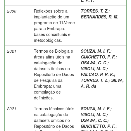
2008
Reflexões sobre a
TORRES, T. Z.
;
implantação de um
BERNARDES, R. M.
programa de TI-Verde
para a Embrapa:
bases conceituais e
metodológicas.
2021
Termos de Biologia e
SOUZA, M. I. F.
;
áreas afins úteis na
GIACHETTO, P. F.
;
catalogação de
OSAWA, C. C.
;
datasets ômicos no
VISOLI, M. C.
;
Repositório de Dados
FALCAO, P. R. K.
;
de Pesquisa da
TORRES, T. Z.
;
SILVA,
Embrapa: uma
A. R. da
compilação de
definições.
2021
Termos técnicos úteis
SOUZA, M. I. F.
;
na catalogação de
VISOLI, M. C.
;
datasets ômicos no
OSAWA, C. C.
;
Repositório de Dados
GIACHETTO, P. F.
;