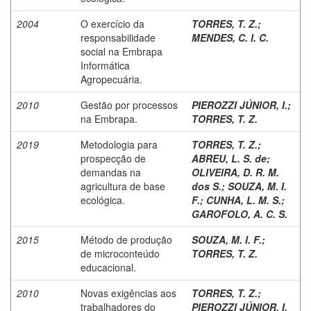
2004
O exercício da
TORRES, T. Z.
;
responsabilidade
MENDES, C. I. C.
social na Embrapa
Informática
Agropecuária.
2010
Gestão por processos
PIEROZZI JÚNIOR, I.
;
na Embrapa.
TORRES, T. Z.
2019
Metodologia para
TORRES, T. Z.
;
prospecção de
ABREU, L. S. de
;
demandas na
OLIVEIRA, D. R. M.
agricultura de base
dos S.
;
SOUZA, M. I.
ecológica.
F.
;
CUNHA, L. M. S.
;
GAROFOLO, A. C. S.
2015
Método de produção
SOUZA, M. I. F.
;
de microconteúdo
TORRES, T. Z.
educacional.
2010
Novas exigências aos
TORRES, T. Z.
;
trabalhadores do
PIEROZZI JÚNIOR, I.