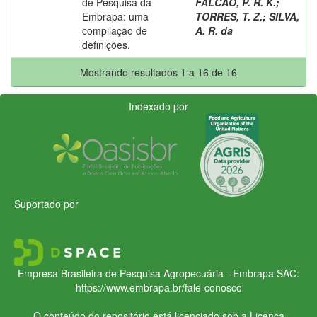
de Pesquisa da
FALCAO, P. R. K.
;
Embrapa: uma
TORRES, T. Z.
;
SILVA,
compilação de
A. R. da
definições.
Mostrando resultados 1 a 16 de 16
Indexado por
Suportado por
Empresa Brasileira de Pesquisa Agropecuária - Embrapa
SAC:
https://www.embrapa.br/fale-conosco
O conteúdo do repositório está licenciado sob a Licença