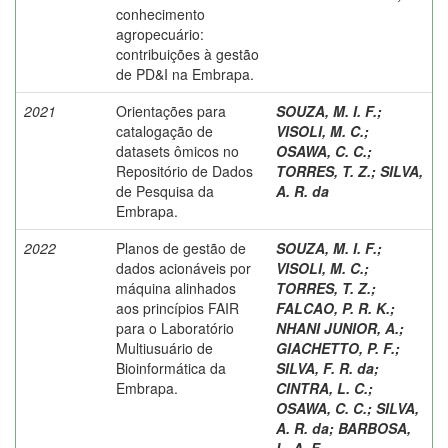
conhecimento
agropecuário:
contribuições à gestão
de PD&I na Embrapa.
2021
Orientações para
SOUZA, M. I. F.
;
catalogação de
VISOLI, M. C.
;
datasets ômicos no
OSAWA, C. C.
;
Repositório de Dados
TORRES, T. Z.
;
SILVA,
de Pesquisa da
A. R. da
Embrapa.
2022
Planos de gestão de
SOUZA, M. I. F.
;
dados acionáveis por
VISOLI, M. C.
;
máquina alinhados
TORRES, T. Z.
;
aos princípios FAIR
FALCAO, P. R. K.
;
para o Laboratório
NHANI JUNIOR, A.
;
Multiusuário de
GIACHETTO, P. F.
;
Bioinformática da
SILVA, F. R. da
;
Embrapa.
CINTRA, L. C.
;
OSAWA, C. C.
;
SILVA,
A. R. da
;
BARBOSA,
L. A. F.