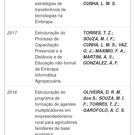
estratégias de
CUNHA, L. M. S.
transferência de
tecnologias na
Embrapa.
2017
Estruturação do
TORRES, T. Z.
;
Processo de
SOUZA, M. I. F.
;
Capacitação
CUNHA, L. M. S.
;
VAZ,
Presencial e a
G. J.
;
MAXIMO, F. A.
;
Distância e de
MARTINI, A. V.
;
Educação não-formal
GONZALEZ, A. F.
da Embrapa
Informática
Agropecuária.
2016
Estruturação do
OLIVEIRA, D. R. M.
programa de
dos S.
;
SOUZA, M. I.
formação de agentes
F.
;
TORRES, T. Z.
;
multiplicadores em
GAROFOLO, A. C. S.
empreendedorismo
rural para agricultores
familiares de base
ecológica.