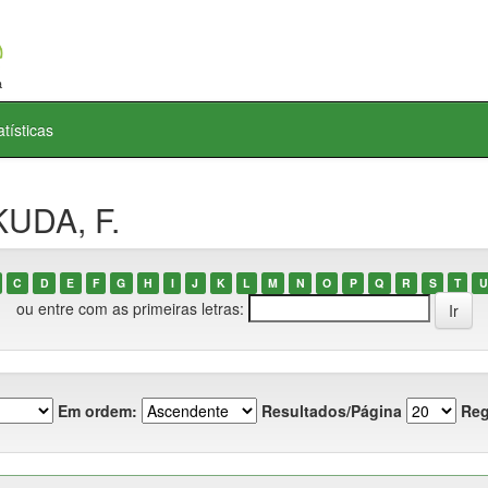
atísticas
KUDA, F.
C
D
E
F
G
H
I
J
K
L
M
N
O
P
Q
R
S
T
U
ou entre com as primeiras letras:
Em ordem:
Resultados/Página
Reg