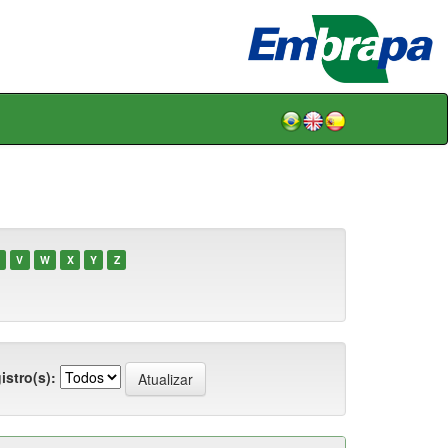
V
W
X
Y
Z
istro(s):