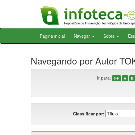
Skip
Página inicial
Navegar
Sobre
Est
navigation
Navegando por Autor TO
Ir para:
0-9
A
B
Classificar por: