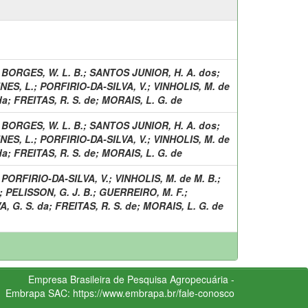
;
BORGES, W. L. B.
;
SANTOS JUNIOR, H. A. dos
;
NES, L.
;
PORFIRIO-DA-SILVA, V.
;
VINHOLIS, M. de
da
;
FREITAS, R. S. de
;
MORAIS, L. G. de
;
BORGES, W. L. B.
;
SANTOS JUNIOR, H. A. dos
;
NES, L.
;
PORFIRIO-DA-SILVA, V.
;
VINHOLIS, M. de
da
;
FREITAS, R. S. de
;
MORAIS, L. G. de
;
PORFIRIO-DA-SILVA, V.
;
VINHOLIS, M. de M. B.
;
;
PELISSON, G. J. B.
;
GUERREIRO, M. F.
;
A, G. S. da
;
FREITAS, R. S. de
;
MORAIS, L. G. de
Empresa Brasileira de Pesquisa Agropecuária -
Embrapa
SAC:
https://www.embrapa.br/fale-conosco