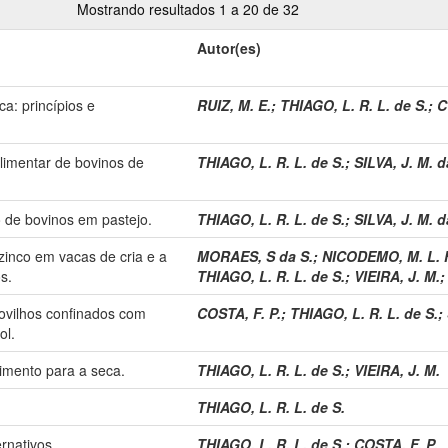
Mostrando resultados 1 a 20 de 32
Autor(es)
a: princípios e
RUIZ, M. E.
;
THIAGO, L. R. L. de S.
;
C
limentar de bovinos de
THIAGO, L. R. L. de S.
;
SILVA, J. M. d
 de bovinos em pastejo.
THIAGO, L. R. L. de S.
;
SILVA, J. M. d
 zinco em vacas de cria e a
MORAES, S da S.
;
NICODEMO, M. L. 
s.
THIAGO, L. R. L. de S.
;
VIEIRA, J. M.
ovilhos confinados com
COSTA, F. P.
;
THIAGO, L. R. L. de S.
;
ol.
imento para a seca.
THIAGO, L. R. L. de S.
;
VIEIRA, J. M.
THIAGO, L. R. L. de S.
rnativos.
THIAGO, L. R. L. de S.
;
COSTA, F. P.