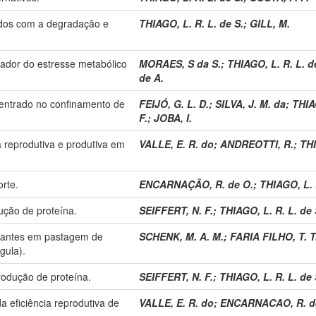
ados com a degradação e
THIAGO, L. R. L. de S.
;
GILL, M.
ador do estresse metabólico
MORAES, S da S.
;
THIAGO, L. R. L. d
de A.
centrado no confinamento de
FEIJÓ, G. L. D.
;
SILVA, J. M. da
;
THIAG
F.
;
JOBA, I.
a reprodutiva e produtiva em
VALLE, E. R. do
;
ANDREOTTI, R.
;
THI
rte.
ENCARNAÇÃO, R. de O.
;
THIAGO, L. 
ução de proteína.
SEIFFERT, N. F.
;
THIAGO, L. R. L. de 
ctantes em pastagem de
SCHENK, M. A. M.
;
FARIA FILHO, T. T
gula).
produção de proteína.
SEIFFERT, N. F.
;
THIAGO, L. R. L. de 
eficiência reprodutiva de
VALLE, E. R. do
;
ENCARNACAO, R. d