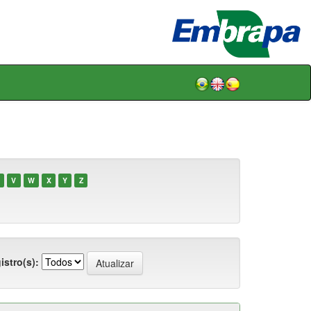
V
W
X
Y
Z
istro(s):