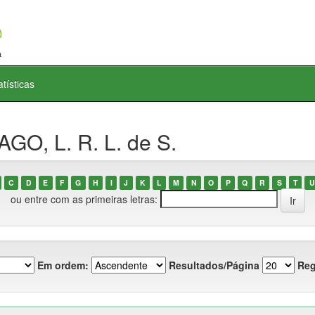
atísticas
GO, L. R. L. de S.
C
D
E
F
G
H
I
J
K
L
M
N
O
P
Q
R
S
T
U
ou entre com as primeiras letras:
Em ordem:
Resultados/Página
Reg