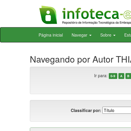
Skip
Página inicial
Navegar
Sobre
Est
navigation
Navegando por Autor THIA
Ir para:
0-9
A
B
Classificar por: