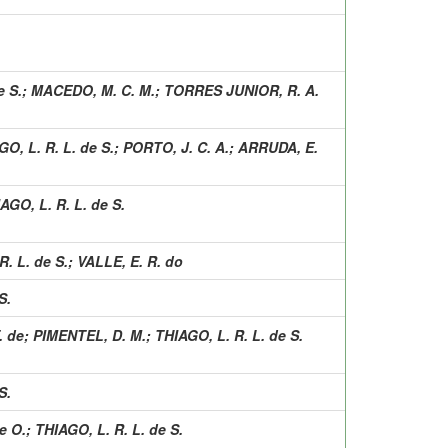
e S.
;
MACEDO, M. C. M.
;
TORRES JUNIOR, R. A.
O, L. R. L. de S.
;
PORTO, J. C. A.
;
ARRUDA, E.
AGO, L. R. L. de S.
R. L. de S.
;
VALLE, E. R. do
S.
. de
;
PIMENTEL, D. M.
;
THIAGO, L. R. L. de S.
S.
e O.
;
THIAGO, L. R. L. de S.