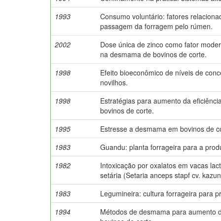
1993
Consumo voluntário: fatores relacion
passagem da forragem pelo rúmen.
2002
Dose única de zinco como fator moder
na desmama de bovinos de corte.
1998
Efeito bioeconômico de níveis de con
novilhos.
1998
Estratégias para aumento da eficiênci
bovinos de corte.
1995
Estresse a desmama em bovinos de co
1983
Guandu: planta forrageira para a prod
1982
Intoxicação por oxalatos em vacas la
setária (Setaria anceps stapf cv. kazun
1983
Legumineira: cultura forrageira para 
1994
Métodos de desmama para aumento da 