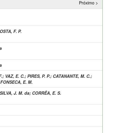
Próximo >
OSTA, F. P.
a
a
F.
;
VAZ, E. C.
;
PIRES, P. P.
;
CATANANTE, M. C.
;
;
FONSECA, E. M.
SILVA, J. M. da
;
CORRÊA, E. S.