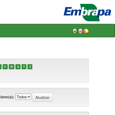
V
W
X
Y
Z
istro(s):