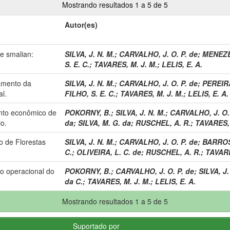
Mostrando resultados 1 a 5 de 5
Autor(es)
e smalian:
SILVA, J. N. M.
;
CARVALHO, J. O. P. de
;
MENEZES
S. E. C.
;
TAVARES, M. J. M.
;
LELIS, E. A.
amento da
SILVA, J. N. M.
;
CARVALHO, J. O. P. de
;
PEREIRA
al.
FILHO, S. E. C.
;
TAVARES, M. J. M.
;
LELIS, E. A.
nto econômico de
POKORNY, B.
;
SILVA, J. N. M.
;
CARVALHO, J. O. 
io.
da
;
SILVA, M. G. da
;
RUSCHEL, A. R.
;
TAVARES, 
 de Florestas
SILVA, J. N. M.
;
CARVALHO, J. O. P. de
;
BARROS,
C.
;
OLIVEIRA, L. C. de
;
RUSCHEL, A. R.
;
TAVARE
o operacional do
POKORNY, B.
;
CARVALHO, J. O. P. de
;
SILVA, J.
da C.
;
TAVARES, M. J. M.
;
LELIS, E. A.
Mostrando resultados 1 a 5 de 5
Suportado por