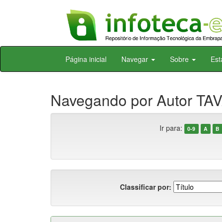
Skip
Página inicial
Navegar
Sobre
Est
navigation
Navegando por Autor TAV
Ir para:
0-9
A
B
Classificar por: