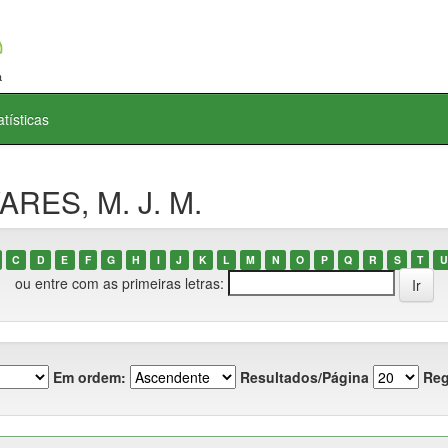
atísticas
ARES, M. J. M.
C
D
E
F
G
H
I
J
K
L
M
N
O
P
Q
R
S
T
U
ou entre com as primeiras letras:
Em ordem:
Resultados/Página
Reg