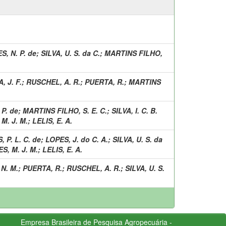
, N. P. de
;
SILVA, U. S. da C.
;
MARTINS FILHO,
, J. F.
;
RUSCHEL, A. R.
;
PUERTA, R.
;
MARTINS
P. de
;
MARTINS FILHO, S. E. C.
;
SILVA, I. C. B.
M. J. M.
;
LELIS, E. A.
 P. L. C. de
;
LOPES, J. do C. A.
;
SILVA, U. S. da
S, M. J. M.
;
LELIS, E. A.
 N. M.
;
PUERTA, R.
;
RUSCHEL, A. R.
;
SILVA, U. S.
Empresa Brasileira de Pesquisa Agropecuária -