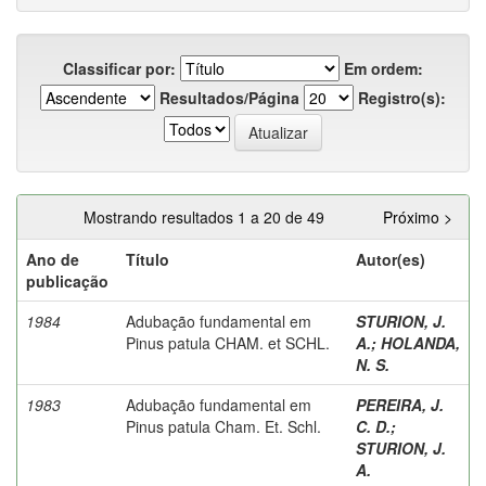
Classificar por:
Em ordem:
Resultados/Página
Registro(s):
Mostrando resultados 1 a 20 de 49
Próximo >
Ano de
Título
Autor(es)
publicação
1984
Adubação fundamental em
STURION, J.
Pinus patula CHAM. et SCHL.
A.
;
HOLANDA,
N. S.
1983
Adubação fundamental em
PEREIRA, J.
Pinus patula Cham. Et. Schl.
C. D.
;
STURION, J.
A.