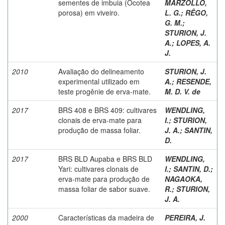
sementes de imbuia (Ocotea
MARZOLLO,
porosa) em viveiro.
L. G.
;
RÊGO,
G. M.
;
STURION, J.
A.
;
LOPES, A.
J.
2010
Avaliação do delineamento
STURION, J.
experimental utilizado em
A.
;
RESENDE,
teste progênie de erva-mate.
M. D. V. de
2017
BRS 408 e BRS 409: cultivares
WENDLING,
clonais de erva-mate para
I.
;
STURION,
produção de massa foliar.
J. A.
;
SANTIN,
D.
2017
BRS BLD Aupaba e BRS BLD
WENDLING,
Yari: cultivares clonais de
I.
;
SANTIN, D.
;
erva-mate para produção de
NAGAOKA,
massa foliar de sabor suave.
R.
;
STURION,
J. A.
2000
Características da madeira de
PEREIRA, J.