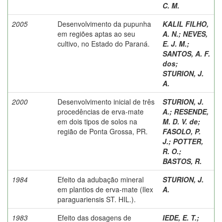
C. M.
2005
Desenvolvimento da pupunha
KALIL FILHO,
em regiões aptas ao seu
A. N.
;
NEVES,
cultivo, no Estado do Paraná.
E. J. M.
;
SANTOS, A. F.
dos
;
STURION, J.
A.
2000
Desenvolvimento inicial de três
STURION, J.
procedências de erva-mate
A.
;
RESENDE,
em dois tipos de solos na
M. D. V. de
;
região de Ponta Grossa, PR.
FASOLO, P.
J.
;
POTTER,
R. O.
;
BASTOS, R.
1984
Efeito da adubação mineral
STURION, J.
em plantios de erva-mate (Ilex
A.
paraguariensis ST. HIL.).
1983
Efeito das dosagens de
IEDE, E. T.
;