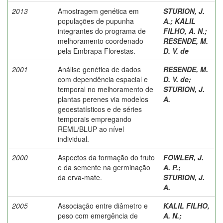
2013
Amostragem genética em
STURION, J.
populações de pupunha
A.
;
KALIL
integrantes do programa de
FILHO, A. N.
;
melhoramento coordenado
RESENDE, M.
pela Embrapa Florestas.
D. V. de
2001
Análise genética de dados
RESENDE, M.
com dependência espacial e
D. V. de
;
temporal no melhoramento de
STURION, J.
plantas perenes via modelos
A.
geoestatísticos e de séries
temporais empregando
REML/BLUP ao nível
individual.
2000
Aspectos da formação do fruto
FOWLER, J.
e da semente na germinação
A. P.
;
da erva-mate.
STURION, J.
A.
2005
Associação entre diâmetro e
KALIL FILHO,
peso com emergência de
A. N.
;