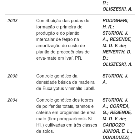
D.
;
OLISZESKI, A.
2003
Contribuição das podas de
RODIGHERI,
formação e primeira de
H. R.
;
produção e do plantio
STURION, J.
intercalar de feijão na
A.
;
RESENDE,
amortização do custo de
M. D. V. de
;
plantio de procedências de
NEIVERTH, D.
erva-mate em Ivaí, PR.
D.
;
OLISZESKI, A.
2008
Controle genético da
STURION, J.
densidade básica da madeira
A.
de Eucalyptus viminalis Labill.
2004
Controle genético dos teores
STURION, J.
de polifenóis totais, taninos e
A.
;
CORREA,
cafeína em progênies de erva-
G.
;
RESENDE,
mate (Ilex paraguariensis St.
M. D. V. de
;
Hil.) cultivadas em três classes
CARDOZO
de solos.
JUNIOR, E. L.
;
DONADUZZI,