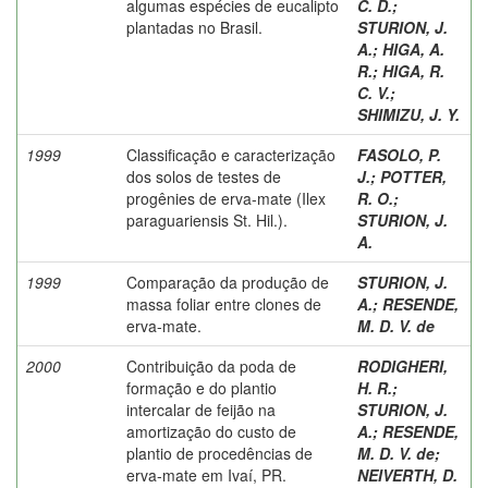
algumas espécies de eucalipto
C. D.
;
plantadas no Brasil.
STURION, J.
A.
;
HIGA, A.
R.
;
HIGA, R.
C. V.
;
SHIMIZU, J. Y.
1999
Classificação e caracterização
FASOLO, P.
dos solos de testes de
J.
;
POTTER,
progênies de erva-mate (Ilex
R. O.
;
paraguariensis St. Hil.).
STURION, J.
A.
1999
Comparação da produção de
STURION, J.
massa foliar entre clones de
A.
;
RESENDE,
erva-mate.
M. D. V. de
2000
Contribuição da poda de
RODIGHERI,
formação e do plantio
H. R.
;
intercalar de feijão na
STURION, J.
amortização do custo de
A.
;
RESENDE,
plantio de procedências de
M. D. V. de
;
erva-mate em Ivaí, PR.
NEIVERTH, D.