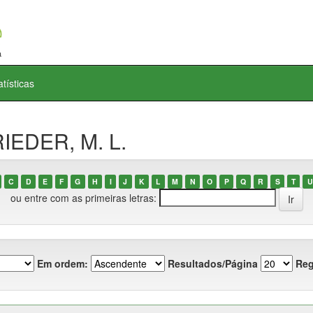
atísticas
RIEDER, M. L.
C
D
E
F
G
H
I
J
K
L
M
N
O
P
Q
R
S
T
U
ou entre com as primeiras letras:
Em ordem:
Resultados/Página
Reg