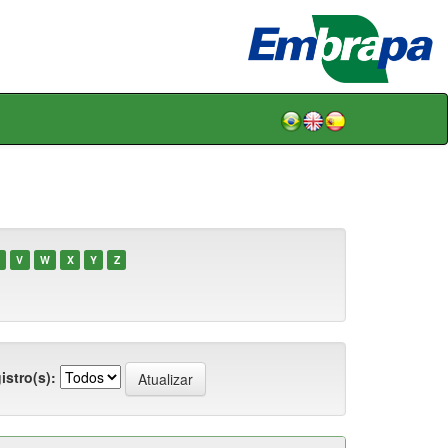
V
W
X
Y
Z
istro(s):