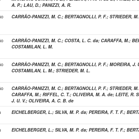
A. P.
;
LAU, D.
;
PANIZZI, A. R.
ão
CARRÃO-PANIZZI, M. C.
;
BERTAGNOLLI, P. F.
;
STRIEDER, M.
ão
CARRÃO-PANIZZI, M. C.
;
COSTA, L. C. da
;
CARAFFA, M.
;
BER
COSTAMILAN, L. M.
ão
CARRÃO-PANIZZI, M. C.
;
BERTAGNOLLI, P. F.
;
MOREIRA, J. U
COSTAMILAN, L. M.
;
STRIEDER, M. L.
ão
CARRÃO-PANIZZI, M. C.
;
BERTAGNOLLI, P. F.
;
STRIEDER, M.
CARAFFA, M.
;
RIFFEL, C. T.
;
OLIVEIRA, M. A. de
;
LEITE, R. S
J. U. V.
;
OLIVEIRA, A. C. B. de
a
EICHELBERGER, L.
;
SILVA, M. P. da
;
PEREIRA, F. T. F.
;
BERTA
a
EICHELBERGER, L.
;
SILVA, M. P. da
;
PEREIRA, F. T. F.
;
BERTA