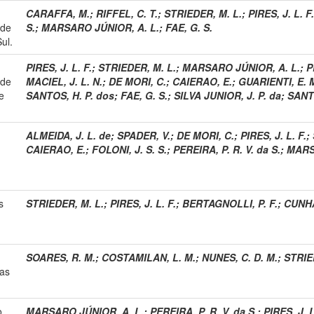
CARAFFA, M.
;
RIFFEL, C. T.
;
STRIEDER, M. L.
;
PIRES, J. L. F.
 de
S.
;
MARSARO JÚNIOR, A. L.
;
FAE, G. S.
ul.
PIRES, J. L. F.
;
STRIEDER, M. L.
;
MARSARO JÚNIOR, A. L.
;
P
 de
MACIEL, J. L. N.
;
DE MORI, C.
;
CAIERAO, E.
;
GUARIENTI, E. 
e
SANTOS, H. P. dos
;
FAE, G. S.
;
SILVA JUNIOR, J. P. da
;
SANTI
ALMEIDA, J. L. de
;
SPADER, V.
;
DE MORI, C.
;
PIRES, J. L. F.
;
CAIERAO, E.
;
FOLONI, J. S. S.
;
PEREIRA, P. R. V. da S.
;
MARS
s
STRIEDER, M. L.
;
PIRES, J. L. F.
;
BERTAGNOLLI, P. F.
;
CUNHA
SOARES, R. M.
;
COSTAMILAN, L. M.
;
NUNES, C. D. M.
;
STRIE
das
o
MARSARO JÚNIOR, A. L.
;
PEREIRA, P. R. V. da S.
;
PIRES, J. L