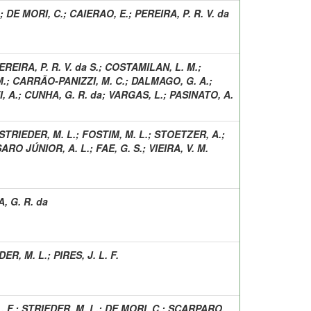
;
DE MORI, C.
;
CAIERAO, E.
;
PEREIRA, P. R. V. da
EREIRA, P. R. V. da S.
;
COSTAMILAN, L. M.
;
M.
;
CARRÃO-PANIZZI, M. C.
;
DALMAGO, G. A.
;
, A.
;
CUNHA, G. R. da
;
VARGAS, L.
;
PASINATO, A.
STRIEDER, M. L.
;
FOSTIM, M. L.
;
STOETZER, A.
;
ARO JÚNIOR, A. L.
;
FAE, G. S.
;
VIEIRA, V. M.
, G. R. da
DER, M. L.
;
PIRES, J. L. F.
. F.
;
STRIEDER, M. L.
;
DE MORI, C.
;
SCARPARO,