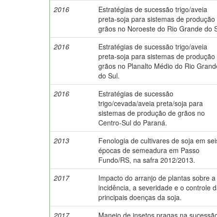
2016
Estratégias de sucessão trigo/aveia
preta-soja para sistemas de produção
grãos no Noroeste do Rio Grande do S
2016
Estratégias de sucessão trigo/aveia
preta-soja para sistemas de produção
grãos no Planalto Médio do Rio Grand
do Sul.
2016
Estratégias de sucessão
trigo/cevada/aveia preta/soja para
sistemas de produção de grãos no
Centro-Sul do Paraná.
2013
Fenologia de cultivares de soja em sei
épocas de semeadura em Passo
Fundo/RS, na safra 2012/2013.
2017
Impacto do arranjo de plantas sobre a
incidência, a severidade e o controle 
principais doenças da soja.
2017
Manejo de insetos pragas na sucessã