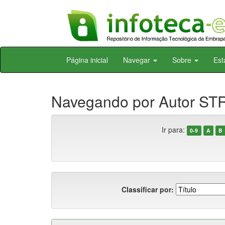
Skip
Página inicial
Navegar
Sobre
Est
navigation
Navegando por Autor ST
Ir para:
0-9
A
B
Classificar por: