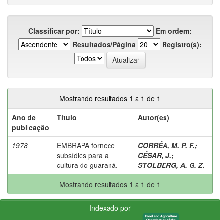
Classificar por:
Em ordem:
Resultados/Página
Registro(s):
Mostrando resultados 1 a 1 de 1
Ano de
Título
Autor(es)
publicação
1978
EMBRAPA fornece
CORRÊA, M. P. F.
;
subsídios para a
CÉSAR, J.
;
cultura do guaraná.
STOLBERG, A. G. Z.
Mostrando resultados 1 a 1 de 1
Indexado por