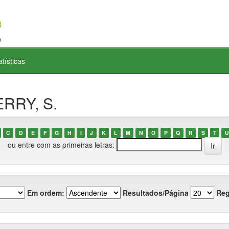
atísticas
ERRY, S.
C
D
E
F
G
H
I
J
K
L
M
N
O
P
Q
R
S
T
U
ou entre com as primeiras letras:
Em ordem:
Resultados/Página
Reg