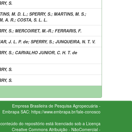
RY, S.
INS, M. D. L.
;
SPERRY, S.
;
MARTINS, M. S.
;
, A. R.
;
COSTA, S. L. L.
RY, S.
;
MERCOIRET, M.-R.
;
FERRARIS, F.
AR, J. L. P. de
;
SPERRY, S.
;
JUNQUEIRA, N. T. V.
RY, S.
;
CARVALHO JUNIOR, C. H. T. de
RY, S.
RY, S.
Empresa Brasileira de Pesquisa Agropecuária -
Embrapa
SAC:
https://www.embrapa.br/fale-conosco
conteúdo do repositório está licenciado sob a Licença
Creative Commons
Atribuição - NãoComercial -