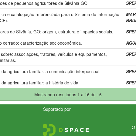
ões de pequenos agricultores de Silvânia-GO.
SPER
fica e catalogação referenciada para o Sistema de Informação
MART
CE).
BRUM
res de Silvânia, GO: origem, estrutura e impactos sociais.
SPER
o cerrado: caracterização socioeconômica.
AGUI
r sobre: associações, tratores, veículos e equipamentos,
SPER
nitárias.
da agricultura familiar: a comunicação interpessoal.
SPER
a agricultura familiar: a história de vida.
SPER
Mostrando resultados 1 a 16 de 16
Suportado por
O 