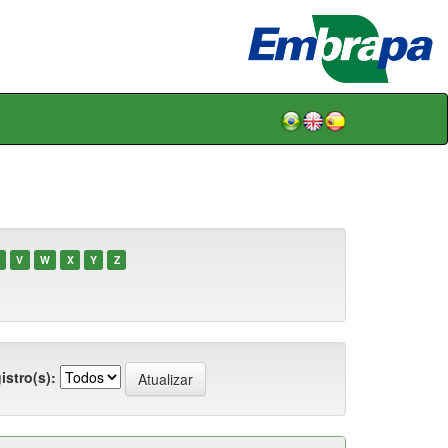
V
W
X
Y
Z
istro(s):