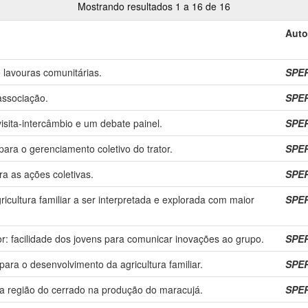
Mostrando resultados 1 a 16 de 16
Auto
e lavouras comunitárias.
SPER
 associação.
SPER
visita-intercâmbio e um debate painel.
SPER
para o gerenciamento coletivo do trator.
SPER
ra as ações coletivas.
SPER
ricultura familiar a ser interpretada e explorada com maior
SPER
tor: facilidade dos jovens para comunicar inovações ao grupo.
SPER
para o desenvolvimento da agricultura familiar.
SPER
 da região do cerrado na produção do maracujá.
SPER