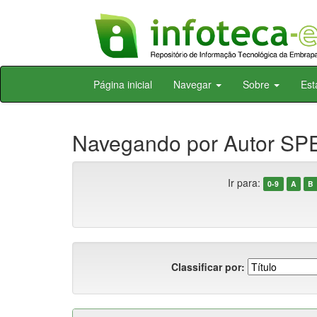
Skip
Página inicial
Navegar
Sobre
Est
navigation
Navegando por Autor SP
Ir para:
0-9
A
B
Classificar por: