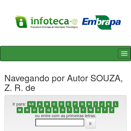
Skip
navigation
Navegando por Autor SOUZA,
Z. R. de
Ir para:
0-9
A
B
C
D
E
F
G
H
I
J
K
L
M
N
O
P
Q
R
S
T
U
V
W
X
Y
Z
ou entre com as primeiras letras: