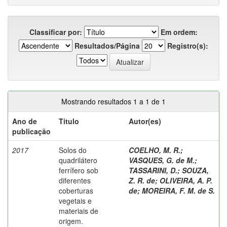
Classificar por:
Em ordem:
Resultados/Página
Registro(s):
Mostrando resultados 1 a 1 de 1
Ano de
Título
Autor(es)
publicação
2017
Solos do
COELHO, M. R.
;
quadrilátero
VASQUES, G. de M.
;
ferrífero sob
TASSARINI, D.
;
SOUZA,
diferentes
Z. R. de
;
OLIVEIRA, A. P.
coberturas
de
;
MOREIRA, F. M. de S.
vegetais e
materiais de
origem.