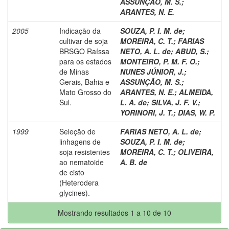
ASSUNÇÃO, M. S.
;
ARANTES, N. E.
2005
Indicação da
SOUZA, P. I. M. de
;
cultivar de soja
MOREIRA, C. T.
;
FARIAS
BRSGO Raíssa
NETO, A. L. de
;
ABUD, S.
;
para os estados
MONTEIRO, P. M. F. O.
;
de Minas
NUNES JÚNIOR, J.
;
Gerais, Bahia e
ASSUNÇÃO, M. S.
;
Mato Grosso do
ARANTES, N. E.
;
ALMEIDA,
Sul.
L. A. de
;
SILVA, J. F. V.
;
YORINORI, J. T.
;
DIAS, W. P.
1999
Seleção de
FARIAS NETO, A. L. de
;
linhagens de
SOUZA, P. I. M. de
;
soja resistentes
MOREIRA, C. T.
;
OLIVEIRA,
ao nematoide
A. B. de
de cisto
(Heterodera
glycines).
Mostrando resultados 1 a 10 de 10