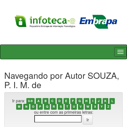
Skip
navigation
Navegando por Autor SOUZA,
P. I. M. de
Ir para:
0-9
A
B
C
D
E
F
G
H
I
J
K
L
M
N
O
P
Q
R
S
T
U
V
W
X
Y
Z
ou entre com as primeiras letras: