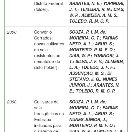
Distrito Federal
ARANTES, N. E.
;
YORINORI,
(folder).
J. T.
;
TEIXEIRA, R. N.
;
DIAS,
W. P.
;
ALMEIDA, A. M. S.
;
TOLEDO, R. M. C. P.
2006
Convênio
SOUZA, P. I. M. de
;
Cerrados:
MOREIRA, C. T.
;
FARIAS
novas cultivares
NETO, A. L.
;
ABUD, S.
;
de soja
MONTEIRO, P. M. F. O.
;
resistentes ao
DIAS, W. P.
;
YORINORI, J.
nematóide-de-
T.
;
SILVA, J. F. V.
;
ALMEIDA,
cisto (folder).
L. A.
;
TOLEDO, J. F. F.
;
ASSUNÇÃO, M. S.
;
DI
STEFANO, J. G.
;
NUNES
JÚNIOR, J.
;
ARANTES, N.
E.
;
TOLEDO, R. M. C. P.
2006
Cultivares de
SOUZA, P. I. M. de
;
soja
MOREIRA, C. T.
;
FARIAS
transgênicas da
NETO, A. L.
;
ABUD, S.
;
Embrapa
NUNES JÚNIOR, J.
;
indicadas para
MONTEIRO, P. M. F. O.
;
o sistema de
DIAS, W. P.
;
ALMEIDA, L. A.
;