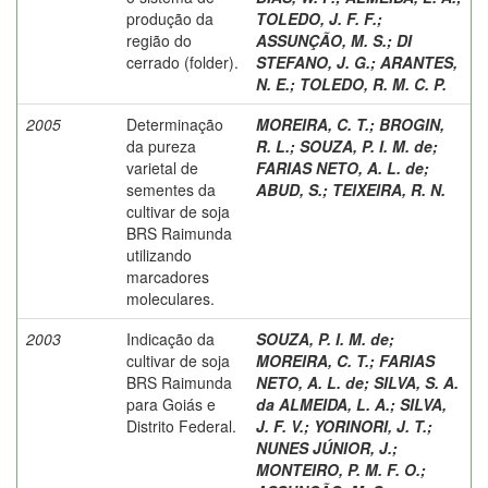
produção da
TOLEDO, J. F. F.
;
região do
ASSUNÇÃO, M. S.
;
DI
cerrado (folder).
STEFANO, J. G.
;
ARANTES,
N. E.
;
TOLEDO, R. M. C. P.
2005
Determinação
MOREIRA, C. T.
;
BROGIN,
da pureza
R. L.
;
SOUZA, P. I. M. de
;
varietal de
FARIAS NETO, A. L. de
;
sementes da
ABUD, S.
;
TEIXEIRA, R. N.
cultivar de soja
BRS Raimunda
utilizando
marcadores
moleculares.
2003
Indicação da
SOUZA, P. I. M. de
;
cultivar de soja
MOREIRA, C. T.
;
FARIAS
BRS Raimunda
NETO, A. L. de
;
SILVA, S. A.
para Goiás e
da ALMEIDA, L. A.
;
SILVA,
Distrito Federal.
J. F. V.
;
YORINORI, J. T.
;
NUNES JÚNIOR, J.
;
MONTEIRO, P. M. F. O.
;