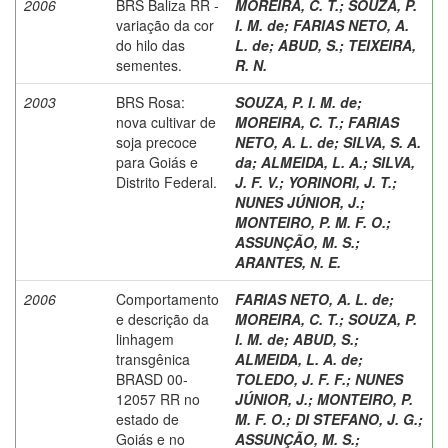
2006
BRS Baliza RR -
MOREIRA, C. T.
;
SOUZA, P.
variação da cor
I. M. de
;
FARIAS NETO, A.
do hilo das
L. de
;
ABUD, S.
;
TEIXEIRA,
sementes.
R. N.
2003
BRS Rosa:
SOUZA, P. I. M. de
;
nova cultivar de
MOREIRA, C. T.
;
FARIAS
soja precoce
NETO, A. L. de
;
SILVA, S. A.
para Goiás e
da
;
ALMEIDA, L. A.
;
SILVA,
Distrito Federal.
J. F. V.
;
YORINORI, J. T.
;
NUNES JÚNIOR, J.
;
MONTEIRO, P. M. F. O.
;
ASSUNÇÃO, M. S.
;
ARANTES, N. E.
2006
Comportamento
FARIAS NETO, A. L. de
;
e descrição da
MOREIRA, C. T.
;
SOUZA, P.
linhagem
I. M. de
;
ABUD, S.
;
transgênica
ALMEIDA, L. A. de
;
BRASD 00-
TOLEDO, J. F. F.
;
NUNES
12057 RR no
JÚNIOR, J.
;
MONTEIRO, P.
estado de
M. F. O.
;
DI STEFANO, J. G.
;
Goiás e no
ASSUNÇÃO, M. S.
;