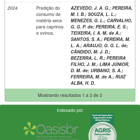
2024
Predição do
AZEVEDO, J. A. G.
;
PEREIRA,
consumo de
M. I. B.
;
SOUZA, L. L.
;
matéria seca
MENEZES, G. L.
;
CARVALHO,
para caprinos
G. G. P. de
;
PEREIRA, E. S.
;
e ovinos.
TEIXEIRA, I. A. M. de A.
;
SANTOS, S. A.
;
PEREIRA, M.
L. A.
;
ARAUJO, G. G. L. de
;
CÂNDIDO, M. J. D.
;
BEZERRA, L. R.
;
PEREIRA
FILHO, J. M.
;
LIMA JÚNIOR,
D. M. de
;
URBANO, S. A.
;
FERREIRA, M. de A.
;
RUIZ
ALBA, H. D.
Mostrando resultados 1 a 2 de 2
Indexado por