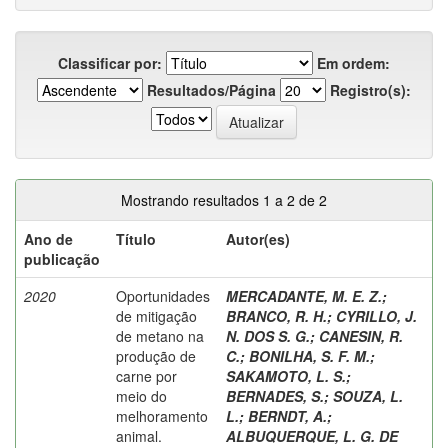
Classificar por:
Em ordem:
Resultados/Página
Registro(s):
Mostrando resultados 1 a 2 de 2
Ano de
Título
Autor(es)
publicação
2020
Oportunidades
MERCADANTE, M. E. Z.
;
de mitigação
BRANCO, R. H.
;
CYRILLO, J.
de metano na
N. DOS S. G.
;
CANESIN, R.
produção de
C.
;
BONILHA, S. F. M.
;
carne por
SAKAMOTO, L. S.
;
meio do
BERNADES, S.
;
SOUZA, L.
melhoramento
L.
;
BERNDT, A.
;
animal.
ALBUQUERQUE, L. G. DE