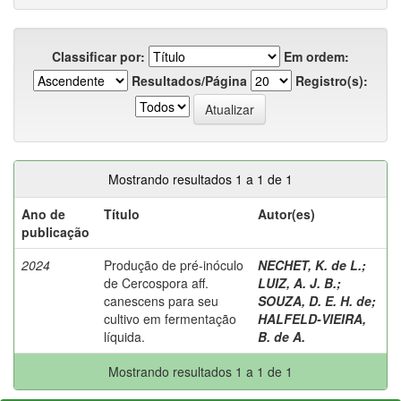
Classificar por:
Em ordem:
Resultados/Página
Registro(s):
Mostrando resultados 1 a 1 de 1
Ano de
Título
Autor(es)
publicação
2024
Produção de pré-inóculo
NECHET, K. de L.
;
de Cercospora aff.
LUIZ, A. J. B.
;
canescens para seu
SOUZA, D. E. H. de
;
cultivo em fermentação
HALFELD-VIEIRA,
líquida.
B. de A.
Mostrando resultados 1 a 1 de 1