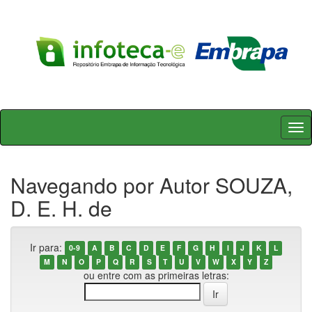
Skip
navigation
Navegando por Autor SOUZA,
D. E. H. de
Ir para:
0-9
A
B
C
D
E
F
G
H
I
J
K
L
M
N
O
P
Q
R
S
T
U
V
W
X
Y
Z
ou entre com as primeiras letras: