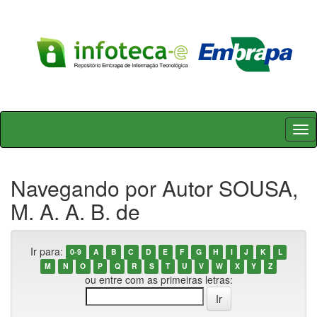
Skip
navigation
Navegando por Autor SOUSA,
M. A. A. B. de
Ir para:
0-9
A
B
C
D
E
F
G
H
I
J
K
L
M
N
O
P
Q
R
S
T
U
V
W
X
Y
Z
ou entre com as primeiras letras: