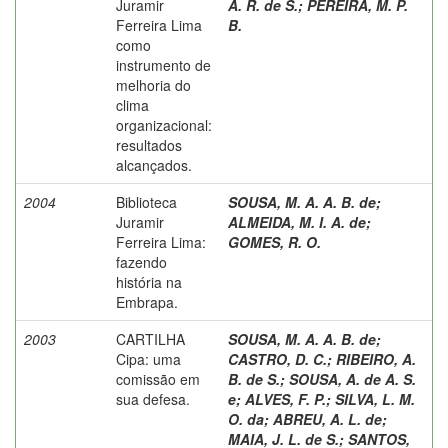
Juramir
A. R. de S.
;
PEREIRA, M. P.
Ferreira Lima
B.
como
instrumento de
melhoria do
clima
organizacional:
resultados
alcançados.
2004
Biblioteca
SOUSA, M. A. A. B. de
;
Juramir
ALMEIDA, M. I. A. de
;
Ferreira Lima:
GOMES, R. O.
fazendo
história na
Embrapa.
2003
CARTILHA
SOUSA, M. A. A. B. de
;
Cipa: uma
CASTRO, D. C.
;
RIBEIRO, A.
comissão em
B. de S.
;
SOUSA, A. de A. S.
sua defesa.
e
;
ALVES, F. P.
;
SILVA, L. M.
O. da
;
ABREU, A. L. de
;
MAIA, J. L. de S.
;
SANTOS,