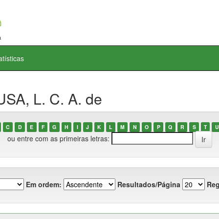
atísticas
SA, L. C. A. de
C
D
E
F
G
H
I
J
K
L
M
N
O
P
Q
R
S
T
U
ou entre com as primeiras letras:
Em ordem:
Resultados/Página
Reg