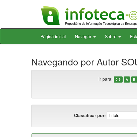
Skip
Página inicial
Navegar
Sobre
Est
navigation
Navegando por Autor SOU
Ir para:
0-9
A
B
Classificar por: