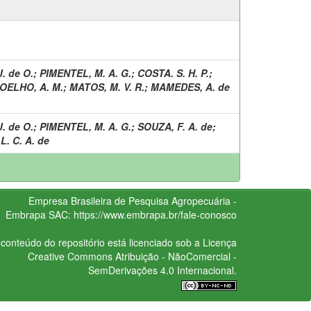
. de O.
;
PIMENTEL, M. A. G.
;
COSTA. S. H. P.
;
OELHO, A. M.
;
MATOS, M. V. R.
;
MAMEDES, A. de
. de O.
;
PIMENTEL, M. A. G.
;
SOUZA, F. A. de
;
L. C. A. de
Empresa Brasileira de Pesquisa Agropecuária -
Embrapa
SAC:
https://www.embrapa.br/fale-conosco
conteúdo do repositório está licenciado sob a Licença
Creative Commons
Atribuição - NãoComercial -
SemDerivações 4.0 Internacional.