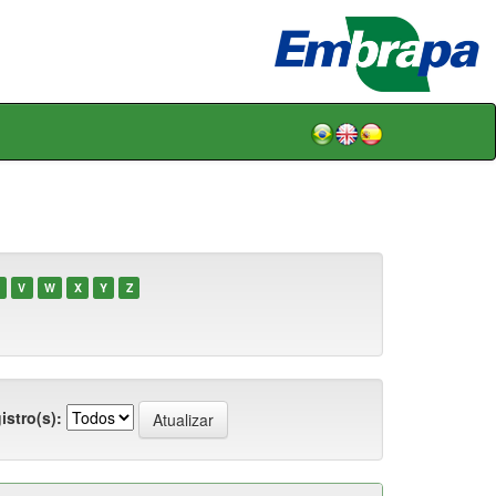
V
W
X
Y
Z
istro(s):