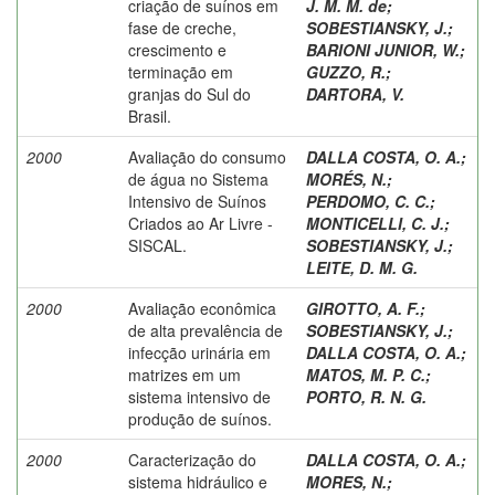
criação de suínos em
J. M. M. de
;
fase de creche,
SOBESTIANSKY, J.
;
crescimento e
BARIONI JUNIOR, W.
;
terminação em
GUZZO, R.
;
granjas do Sul do
DARTORA, V.
Brasil.
2000
Avaliação do consumo
DALLA COSTA, O. A.
;
de água no Sistema
MORÉS, N.
;
Intensivo de Suínos
PERDOMO, C. C.
;
Criados ao Ar Livre -
MONTICELLI, C. J.
;
SISCAL.
SOBESTIANSKY, J.
;
LEITE, D. M. G.
2000
Avaliação econômica
GIROTTO, A. F.
;
de alta prevalência de
SOBESTIANSKY, J.
;
infecção urinária em
DALLA COSTA, O. A.
;
matrizes em um
MATOS, M. P. C.
;
sistema intensivo de
PORTO, R. N. G.
produção de suínos.
2000
Caracterização do
DALLA COSTA, O. A.
;
sistema hidráulico e
MORES, N.
;