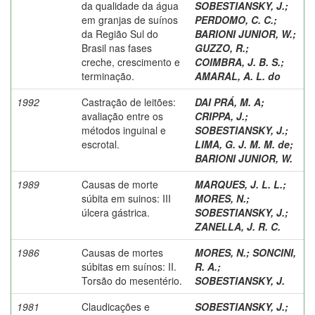
da qualidade da água
SOBESTIANSKY, J.
;
em granjas de suínos
PERDOMO, C. C.
;
da Região Sul do
BARIONI JUNIOR, W.
;
Brasil nas fases
GUZZO, R.
;
creche, crescimento e
COIMBRA, J. B. S.
;
terminação.
AMARAL, A. L. do
1992
Castração de leitões:
DAI PRÁ, M. A
;
avaliação entre os
CRIPPA, J.
;
métodos inguinal e
SOBESTIANSKY, J.
;
escrotal.
LIMA, G. J. M. M. de
;
BARIONI JUNIOR, W.
1989
Causas de morte
MARQUES, J. L. L.
;
súbita em suinos: III
MORES, N.
;
úlcera gástrica.
SOBESTIANSKY, J.
;
ZANELLA, J. R. C.
1986
Causas de mortes
MORES, N.
;
SONCINI,
súbitas em suínos: II.
R. A.
;
Torsão do mesentério.
SOBESTIANSKY, J.
1981
Claudicações e
SOBESTIANSKY, J.
;