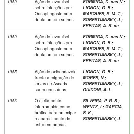
1980
Ação do levamisol
FORMIGA, D. das N.
;
sobre infecções por
LIGNON, G. B.
;
Oesophagostomum
MARQUES, S. M. T.
;
dentatum em suínos.
SOBESTIANSKY, J.
;
FREITAS, A. R. de
1980
Ação do levamisol
FORMIGA, D. das N.
;
sobre infecções pró
LIGNON, G. B.
;
Oesophagostomum
MARQUES, S. M. T.
;
dentatum em suínos.
SOBESTIANSKY, J.
;
FREITAS, A. R. de
1985
Ação do oxibendazole
LIGNON, G. B.
;
frente a migração de
MORES, N.
;
larvas de Ascaris
SOBESTIANSKY, J.
;
suum em suínos.
GUIDONI, A. L.
1986
O aleitamento
SILVEIRA, P. R. S.
;
interrompido como
WENTZ, I.
;
GARCIA,
prática para antecipar
S. K.
;
o aparecimento do
SOBESTIANSKY, J.
estro em porcas.