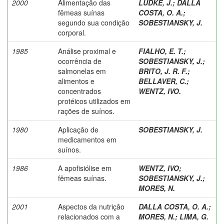
2000
Alimentação das
LUDKE, J.
;
DALLA
fêmeas suínas
COSTA, O. A.
;
segundo sua condição
SOBESTIANSKY, J.
corporal.
1985
Análise proximal e
FIALHO, E. T.
;
ocorrência de
SOBESTIANSKY, J.
;
salmonelas em
BRITO, J. R. F.
;
alimentos e
BELLAVER, C.
;
concentrados
WENTZ, IVO.
protéicos utilizados em
rações de suínos.
1980
Aplicação de
SOBESTIANSKY, J.
medicamentos em
suínos.
1986
A apofisiólise em
WENTZ, IVO
;
fêmeas suínas.
SOBESTIANSKY, J.
;
MORES, N.
2001
Aspectos da nutrição
DALLA COSTA, O. A.
;
relacionados com a
MORES, N.
;
LIMA, G.