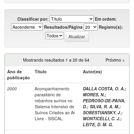
Classificar por:
Em ordem:
Resultados/Página
Registro(s):
Mostrando resultados 1 a 20 de 64
Próximo >
Ano de
Título
Autor(es)
publicação
2000
Acompanhamento
DALLA COSTA, O. A.
;
parasitário de
MORES, N.
;
rebanhos suínos no
PEDROSO-DE-PAIVA,
Sistema Intensivo de
D.
;
SILVA, R. A. M.
;
Suínos Criados ao Ar
SOBESTIANSKY, J.
;
Livre - SISCAL.
MONTICELLI, C. J.
;
LEITE, D. M. G.