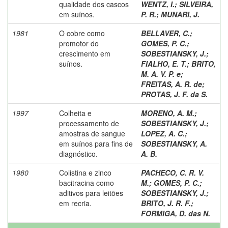
qualidade dos cascos
WENTZ, I.
;
SILVEIRA,
em suínos.
P. R.
;
MUNARI, J.
1981
O cobre como
BELLAVER, C.
;
promotor do
GOMES, P. C.
;
crescimento em
SOBESTIANSKY, J.
;
suínos.
FIALHO, E. T.
;
BRITO,
M. A. V. P. e
;
FREITAS, A. R. de
;
PROTAS, J. F. da S.
1997
Colheita e
MORENO, A. M.
;
processamento de
SOBESTIANSKY, J.
;
amostras de sangue
LOPEZ, A. C.
;
em suínos para fins de
SOBESTIANSKY, A.
diagnóstico.
A. B.
1980
Colistina e zinco
PACHECO, C. R. V.
bacitracina como
M.
;
GOMES, P. C.
;
aditivos para leitões
SOBESTIANSKY, J.
;
em recria.
BRITO, J. R. F.
;
FORMIGA, D. das N.