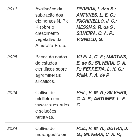
2011
Avaliações da
PEREIRA, I. dos S.
;
subtração dos
ANTUNES, L. E. C.
;
elementos N, P e
FACHINELLO, J. C.
;
K sobre o
MESSIAS, R. da S.
;
crescimento
SILVEIRA, C. A. P.
;
vegetativo da
VIGNOLO, G.
Amoreira-Preta.
2025
Banco de dados
VILELA, G. F.
;
MARTINS,
de estudos
E. de S.
;
SILVEIRA, C. A.
científicos sobre
P.
;
FERREIRA, L. H. G.
;
agrominerais
PAIM, F. A. de P.
silicáticos.
2024
Cultivo de
PEIL, R. M. N.
;
SILVEIRA,
mirtileiro em
C. A. P.
;
ANTUNES, L. E.
vasos: substratos
C.
e soluções
nutritivas.
2024
Cultivo do
PEIL, R. M. N.
;
DUTRA, J.
morangueiro em
G.
;
SILVEIRA, C. A. P.
;