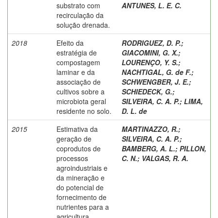
substrato com
ANTUNES, L. E. C.
recirculação da
solução drenada.
2018
Efeito da
RODRIGUEZ, D. P.
;
estratégia de
GIACOMINI, G. X.
;
compostagem
LOURENÇO, Y. S.
;
laminar e da
NACHTIGAL, G. de F.
;
associação de
SCHWENGBER, J. E.
;
cultivos sobre a
SCHIEDECK, G.
;
microbiota geral
SILVEIRA, C. A. P.
;
LIMA,
residente no solo.
D. L. de
2015
Estimativa da
MARTINAZZO, R.
;
geração de
SILVEIRA, C. A. P.
;
coprodutos de
BAMBERG, A. L.
;
PILLON,
processos
C. N.
;
VALGAS, R. A.
agroindustriais e
da mineração e
do potencial de
fornecimento de
nutrientes para a
agricultura.