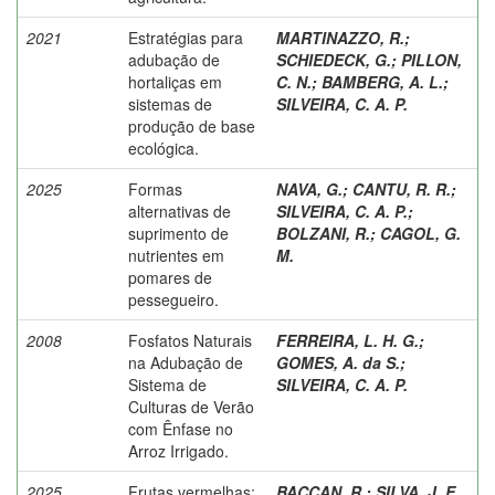
2021
Estratégias para
MARTINAZZO, R.
;
adubação de
SCHIEDECK, G.
;
PILLON,
hortaliças em
C. N.
;
BAMBERG, A. L.
;
sistemas de
SILVEIRA, C. A. P.
produção de base
ecológica.
2025
Formas
NAVA, G.
;
CANTU, R. R.
;
alternativas de
SILVEIRA, C. A. P.
;
suprimento de
BOLZANI, R.
;
CAGOL, G.
nutrientes em
M.
pomares de
pessegueiro.
2008
Fosfatos Naturais
FERREIRA, L. H. G.
;
na Adubação de
GOMES, A. da S.
;
Sistema de
SILVEIRA, C. A. P.
Culturas de Verão
com Ênfase no
Arroz Irrigado.
2025
Frutas vermelhas:
BACCAN, R.
;
SILVA, J. E.