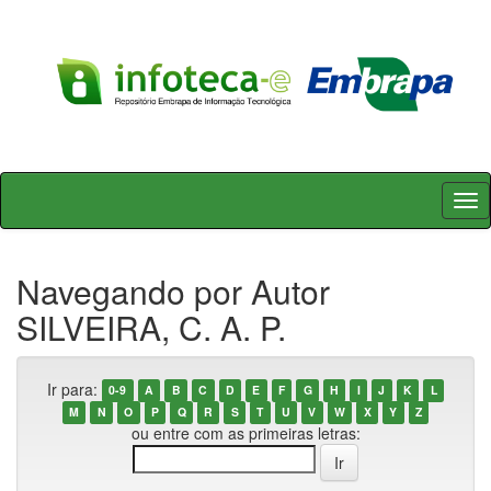
Skip
navigation
Navegando por Autor
SILVEIRA, C. A. P.
Ir para:
0-9
A
B
C
D
E
F
G
H
I
J
K
L
M
N
O
P
Q
R
S
T
U
V
W
X
Y
Z
ou entre com as primeiras letras: