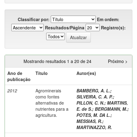
Classificar por:
Em ordem:
Resultados/Página
Registro(s):
Mostrando resultados 1 a 20 de 24
Próximo >
Ano de
Título
Autor(es)
publicação
2012
Agrominerais
BAMBERG, A. L.
;
como fontes
SILVEIRA, C. A. P.
;
alternativas de
PILLON, C. N.
;
MARTINS,
nutrientes para a
E. de S.
;
BERGMANN, M.
;
agricultura.
POTES, M. DA L.
;
MESSIAS, R.
;
MARTINAZZO, R.