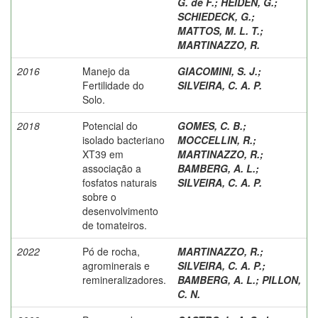
G. de F.
;
HEIDEN, G.
;
SCHIEDECK, G.
;
MATTOS, M. L. T.
;
MARTINAZZO, R.
2016
Manejo da
GIACOMINI, S. J.
;
Fertilidade do
SILVEIRA, C. A. P.
Solo.
2018
Potencial do
GOMES, C. B.
;
isolado bacteriano
MOCCELLIN, R.
;
XT39 em
MARTINAZZO, R.
;
associação a
BAMBERG, A. L.
;
fosfatos naturais
SILVEIRA, C. A. P.
sobre o
desenvolvimento
de tomateiros.
2022
Pó de rocha,
MARTINAZZO, R.
;
agrominerais e
SILVEIRA, C. A. P.
;
remineralizadores.
BAMBERG, A. L.
;
PILLON,
C. N.