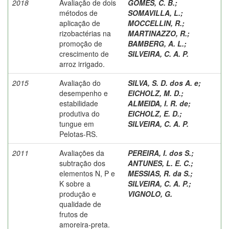
2018
Avaliação de dois
GOMES, C. B.
;
métodos de
SOMAVILLA, L.
;
aplicação de
MOCCELLIN, R.
;
rizobactérias na
MARTINAZZO, R.
;
promoção de
BAMBERG, A. L.
;
crescimento de
SILVEIRA, C. A. P.
arroz irrigado.
2015
Avaliação do
SILVA, S. D. dos A. e
;
desempenho e
EICHOLZ, M. D.
;
estabilidade
ALMEIDA, I. R. de
;
produtiva do
EICHOLZ, E. D.
;
tungue em
SILVEIRA, C. A. P.
Pelotas-RS.
2011
Avaliações da
PEREIRA, I. dos S.
;
subtração dos
ANTUNES, L. E. C.
;
elementos N, P e
MESSIAS, R. da S.
;
K sobre a
SILVEIRA, C. A. P.
;
produção e
VIGNOLO, G.
qualidade de
frutos de
amoreira-preta.