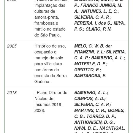
implantação das
P.
;
FRANCO JUNIOR, M.
culturas de
A.
;
ANTUNES, L. E. C.
;
amora-preta,
SILVEIRA, C. A. P.
;
framboesa e
PEREIRA, I. dos S.
;
MIYA,
mirtilo no estado
P. S.
;
CLARO, P. N.
de São Paulo.
2025
Histórico de uso,
MELO, G. W. B. de
;
ocupação e
FRANZINI, V. I.
;
SILVEIRA,
manejo do solo
C. A. P.
;
BAMBERG, A. L.
;
para viticultura
MOTERLE, D. F.
;
nas áreas de
GIROTTO, E.
;
encosta da Serra
SANTAROSA, E.
Gaúcha.
2018
I Plano Diretor do
BAMBERG, A. L.
;
Núcleo de
CAMPOS, A. D.
;
Insumos 2018-
SILVEIRA, C. A. P.
;
2028.
MARTINS, C. R.
;
GOMES,
C. B.
;
TORRES, D. P.
;
ANTHONISEN, D. G.
;
NAVA, D. E.
;
NACHTIGAL,