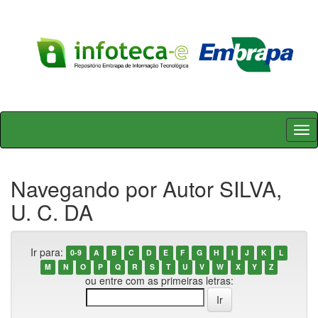
Skip
navigation
Navegando por Autor SILVA,
U. C. DA
Ir para:
0-9
A
B
C
D
E
F
G
H
I
J
K
L
M
N
O
P
Q
R
S
T
U
V
W
X
Y
Z
ou entre com as primeiras letras: