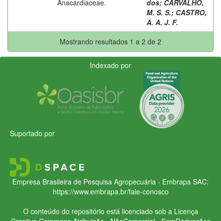
Anacardiaceae.
dos
;
CARVALHO,
M. S. S.
;
CASTRO,
A. A. J. F.
Mostrando resultados 1 a 2 de 2
Indexado por
Suportado por
Empresa Brasileira de Pesquisa Agropecuária - Embrapa
SAC:
https://www.embrapa.br/fale-conosco
O conteúdo do repositório está licenciado sob a Licença
Creative Commons
Atribuição - NãoComercial - SemDerivações