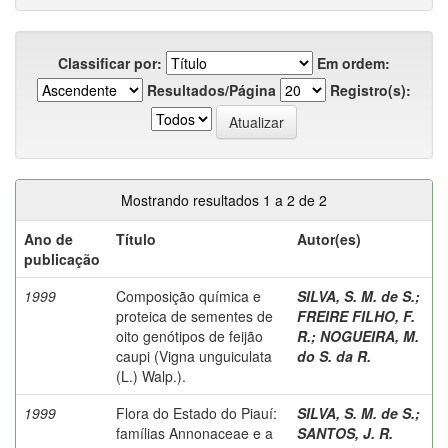
Classificar por:
Em ordem:
Resultados/Página
Registro(s):
Mostrando resultados 1 a 2 de 2
Ano de
Título
Autor(es)
publicação
1999
Composição química e
SILVA, S. M. de S.
;
proteica de sementes de
FREIRE FILHO, F.
oito genótipos de feijão
R.
;
NOGUEIRA, M.
caupi (Vigna unguiculata
do S. da R.
(L.) Walp.).
1999
Flora do Estado do Piauí:
SILVA, S. M. de S.
;
famílias Annonaceae e a
SANTOS, J. R.