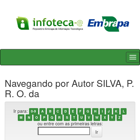
Skip
navigation
Navegando por Autor SILVA, P.
R. O. da
Ir para:
0-9
A
B
C
D
E
F
G
H
I
J
K
L
M
N
O
P
Q
R
S
T
U
V
W
X
Y
Z
ou entre com as primeiras letras: