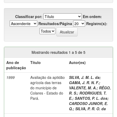
Classificar por:
Em ordem:
Resultados/Página
Registro(s):
Mostrando resultados 1 a 5 de 5
Ano de
Título
Autor(es)
publicação
1999
Avaliação da aptidão
SILVA, J. M. L. da
;
agrícola das terras
GAMA, J. R. N. F.
;
do município de
VALENTE, M. A.
;
RÊGO,
Colares - Estado do
R. S.
;
RODRIGUES, T.
Pará.
E.
;
SANTOS, P. L. dos
;
CARDOSO JUNIOR, E.
Q.
;
SILVA, P. R. O. da