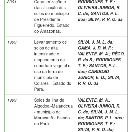
2001
Caracterização e
RODRIGUES, T. E.
;
classificação dos
OLIVEIRA JUNIOR, R.
solos do município
C. de
;
SANTOS, P. L.
de Presidente
dos
;
SILVA, P. R. O. da
Figueiredo, Estado
do Amazonas.
1999
Levantamento de
SILVA, J. M. L. da
;
solos de alta
GAMA, J. R. N. F.
;
intensidade e
VALENTE, M. A.
;
RÊGO,
mapeamento da
R. da S.
;
RODRIGUES,
cobertura vegetal e
T. E.
;
SANTOS, P. L.
uso da terra do
dos
;
CARDOSO
município de
JUNIOR, E. Q.
;
SILVA,
Colares - Estado do
P. R. O. da
Pará.
1999
Solos da Ilha de
VALENTE, M. A.
;
Algodoal-Maiandeua
OLIVEIRA JUNIOR, R.
- município de
C. de
;
SILVA, J. M. L.
Maracanã - Estado
da
;
SANTOS, P. L. dos
;
do Pará.
RODRIGUES, T. E.
;
SILVA, P. R. O. da
;