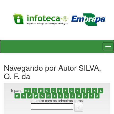
Skip
navigation
Navegando por Autor SILVA,
O. F. da
Ir para:
0-9
A
B
C
D
E
F
G
H
I
J
K
L
M
N
O
P
Q
R
S
T
U
V
W
X
Y
Z
ou entre com as primeiras letras: