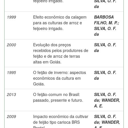
feijoeiro irrigado.
SILVA, O. F.
da
1999
Efeito econômico da calagem
BARBOSA
para as culturas de arroz e
FILHO, M. P.
;
feijoeiro irrigado.
SILVA, O. F.
da
2000
Evolução dos preços
SILVA, O. F.
recebidos pelos produtores de
da
feijão e de arroz de terras
altas em Goiás.
1995
O feijão de inverno: aspectos
SILVA, O. F.
econômicos da cultura em
da
Goiás.
2013
O feijão-comum no Brasil:
SILVA, O. F.
passado, presente e futuro.
da
;
WANDER,
A. E.
2009
Impacto econômico da cultivar
SILVA, O. F.
de feijão tipo carioca BRS
da
;
WANDER,
Pontal.
A. E.