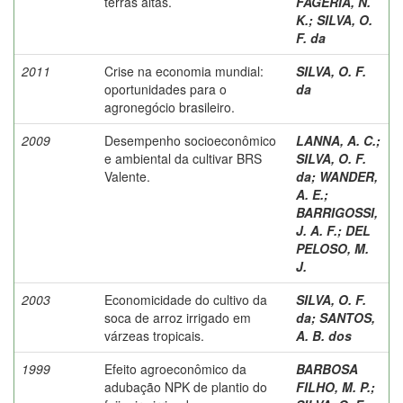
terras altas.
FAGERIA, N.
K.
;
SILVA, O.
F. da
2011
Crise na economia mundial:
SILVA, O. F.
oportunidades para o
da
agronegócio brasileiro.
2009
Desempenho socioeconômico
LANNA, A. C.
;
e ambiental da cultivar BRS
SILVA, O. F.
Valente.
da
;
WANDER,
A. E.
;
BARRIGOSSI,
J. A. F.
;
DEL
PELOSO, M.
J.
2003
Economicidade do cultivo da
SILVA, O. F.
soca de arroz irrigado em
da
;
SANTOS,
várzeas tropicais.
A. B. dos
1999
Efeito agroeconômico da
BARBOSA
adubação NPK de plantio do
FILHO, M. P.
;