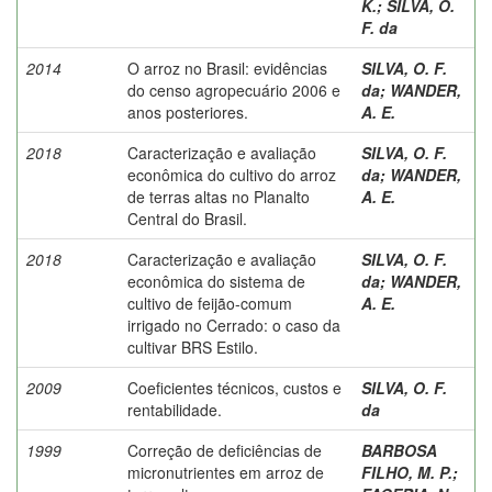
K.
;
SILVA, O.
F. da
2014
O arroz no Brasil: evidências
SILVA, O. F.
do censo agropecuário 2006 e
da
;
WANDER,
anos posteriores.
A. E.
2018
Caracterização e avaliação
SILVA, O. F.
econômica do cultivo do arroz
da
;
WANDER,
de terras altas no Planalto
A. E.
Central do Brasil.
2018
Caracterização e avaliação
SILVA, O. F.
econômica do sistema de
da
;
WANDER,
cultivo de feijão-comum
A. E.
irrigado no Cerrado: o caso da
cultivar BRS Estilo.
2009
Coeficientes técnicos, custos e
SILVA, O. F.
rentabilidade.
da
1999
Correção de deficiências de
BARBOSA
micronutrientes em arroz de
FILHO, M. P.
;