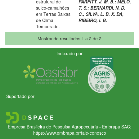
estrutural de
PARFITT, J. M. B.
;
MELO,
sulco-camalhões
T. S.
;
BERNARDI, N. D.
em Terras Baixas
C.
;
SILVA, L. B. X. DA
;
de Clima
RIBEIRO, I. B.
Temperado.
Mostrando resultados 1 a 2 de 2
Indexado por
Suportado por
Empresa Brasileira de Pesquisa Agropecuária - Embrapa
SAC:
https://www.embrapa.br/fale-conosco