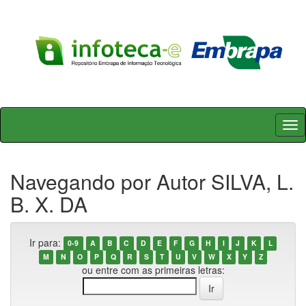
Skip
navigation
Navegando por Autor SILVA, L.
B. X. DA
Ir para:
0-9
A
B
C
D
E
F
G
H
I
J
K
L
M
N
O
P
Q
R
S
T
U
V
W
X
Y
Z
ou entre com as primeiras letras: