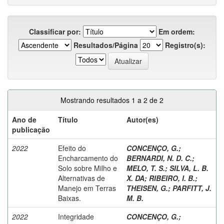
Classificar por:
Em ordem:
Resultados/Página
Registro(s):
Mostrando resultados 1 a 2 de 2
Ano de
Título
Autor(es)
publicação
2022
Efeito do
CONCENÇO, G.
;
Encharcamento do
BERNARDI, N. D. C.
;
Solo sobre Milho e
MELO, T. S.
;
SILVA, L. B.
Alternativas de
X. DA
;
RIBEIRO, I. B.
;
Manejo em Terras
THEISEN, G.
;
PARFITT, J.
Baixas.
M. B.
2022
Integridade
CONCENÇO, G.
;