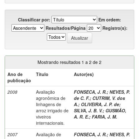
Classificar por:
Em ordem:
Resultados/Página
Registro(s):
Mostrando resultados 1 a 2 de 2
Ano de
Título
Autor(es)
publicação
2008
Avaliação
FONSECA, J. R.
;
NEVES, P.
agronômica de
de C. F.
;
CUTRIM, V. dos
linhagens de
A.
;
OLIVEIRA, J. P. de
;
arroz irrigado de
SILVA, J. B. V.
;
GUSMÃO,
viveiros
A. R. E.
;
FARIA, J. M.
internacionais.
2007
Avaliação de
FONSECA, J. R.
;
NEVES, P.