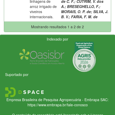
linhagens de
de C. F.
;
CUTRIM, V. dos
arroz irrigado de
A.
;
BRESEGHELLO, F.
;
viveiros
MORAIS, O. P. de
;
SILVA, J.
internacionais.
B. V.
;
FARIA, F. M. de
Mostrando resultados 1 a 2 de 2
Indexado por
Suportado por
Empresa Brasileira de Pesquisa Agropecuária - Embrapa
SAC:
https://www.embrapa.br/fale-conosco
O conteúdo do repositório está licenciado sob a Licença