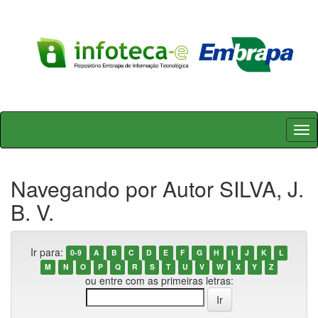
Skip
navigation
Navegando por Autor SILVA, J.
B. V.
Ir para:
0-9
A
B
C
D
E
F
G
H
I
J
K
L
M
N
O
P
Q
R
S
T
U
V
W
X
Y
Z
ou entre com as primeiras letras: