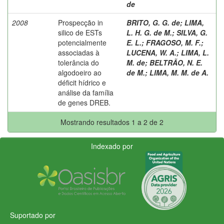
de
2008
Prospecção in
BRITO, G. G. de
;
LIMA,
silico de ESTs
L. H. G. de M.
;
SILVA, G.
potencialmente
E. L.
;
FRAGOSO, M. F.
;
associadas à
LUCENA, W. A.
;
LIMA, L.
tolerância do
M. de
;
BELTRÃO, N. E.
algodoeiro ao
de M.
;
LIMA, M. M. de A.
déficit hídrico e
análise da família
de genes DREB.
Mostrando resultados 1 a 2 de 2
Indexado por
Suportado por