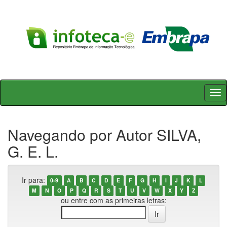
Skip
navigation
Navegando por Autor SILVA,
G. E. L.
Ir para:
0-9
A
B
C
D
E
F
G
H
I
J
K
L
M
N
O
P
Q
R
S
T
U
V
W
X
Y
Z
ou entre com as primeiras letras: