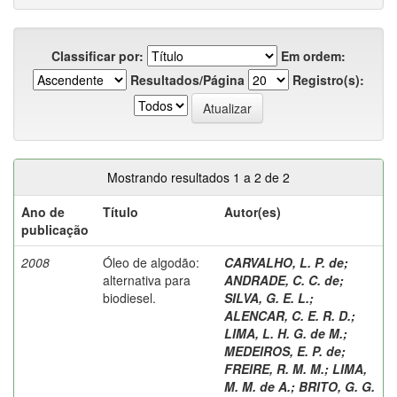
Classificar por:
Em ordem:
Resultados/Página
Registro(s):
Mostrando resultados 1 a 2 de 2
Ano de
Título
Autor(es)
publicação
2008
Óleo de algodão:
CARVALHO, L. P. de
;
alternativa para
ANDRADE, C. C. de
;
biodiesel.
SILVA, G. E. L.
;
ALENCAR, C. E. R. D.
;
LIMA, L. H. G. de M.
;
MEDEIROS, E. P. de
;
FREIRE, R. M. M.
;
LIMA,
M. M. de A.
;
BRITO, G. G.