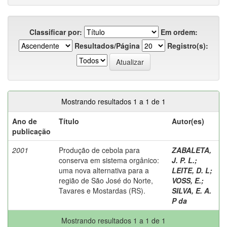
Classificar por:
Em ordem:
Resultados/Página
Registro(s):
Mostrando resultados 1 a 1 de 1
Ano de
Título
Autor(es)
publicação
2001
Produção de cebola para
ZABALETA,
conserva em sistema orgânico:
J. P. L.
;
uma nova alternativa para a
LEITE, D. L
;
região de São José do Norte,
VOSS, E.
;
Tavares e Mostardas (RS).
SILVA, E. A.
P da
Mostrando resultados 1 a 1 de 1