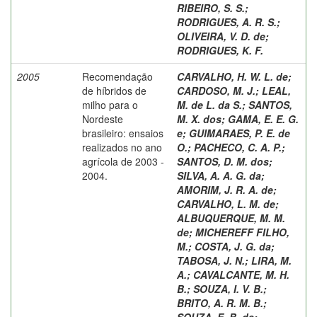
RIBEIRO, S. S.
;
RODRIGUES, A. R. S.
;
OLIVEIRA, V. D. de
;
RODRIGUES, K. F.
2005
Recomendação
CARVALHO, H. W. L. de
;
de híbridos de
CARDOSO, M. J.
;
LEAL,
milho para o
M. de L. da S.
;
SANTOS,
Nordeste
M. X. dos
;
GAMA, E. E. G.
brasileiro: ensaios
e
;
GUIMARAES, P. E. de
realizados no ano
O.
;
PACHECO, C. A. P.
;
agrícola de 2003 -
SANTOS, D. M. dos
;
2004.
SILVA, A. A. G. da
;
AMORIM, J. R. A. de
;
CARVALHO, L. M. de
;
ALBUQUERQUE, M. M.
de
;
MICHEREFF FILHO,
M.
;
COSTA, J. G. da
;
TABOSA, J. N.
;
LIRA, M.
A.
;
CAVALCANTE, M. H.
B.
;
SOUZA, I. V. B.
;
BRITO, A. R. M. B.
;
SOUZA, E. B. de
;