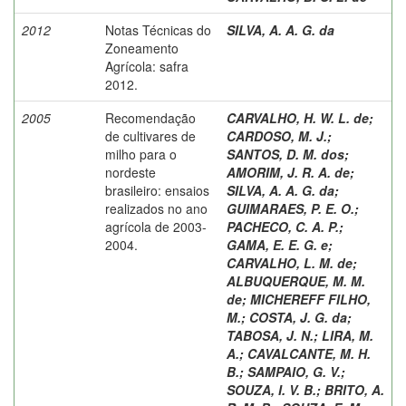
2012
Notas Técnicas do
SILVA, A. A. G. da
Zoneamento
Agrícola: safra
2012.
2005
Recomendação
CARVALHO, H. W. L. de
;
de cultivares de
CARDOSO, M. J.
;
milho para o
SANTOS, D. M. dos
;
nordeste
AMORIM, J. R. A. de
;
brasileiro: ensaios
SILVA, A. A. G. da
;
realizados no ano
GUIMARAES, P. E. O.
;
agrícola de 2003-
PACHECO, C. A. P.
;
2004.
GAMA, E. E. G. e
;
CARVALHO, L. M. de
;
ALBUQUERQUE, M. M.
de
;
MICHEREFF FILHO,
M.
;
COSTA, J. G. da
;
TABOSA, J. N.
;
LIRA, M.
A.
;
CAVALCANTE, M. H.
B.
;
SAMPAIO, G. V.
;
SOUZA, I. V. B.
;
BRITO, A.