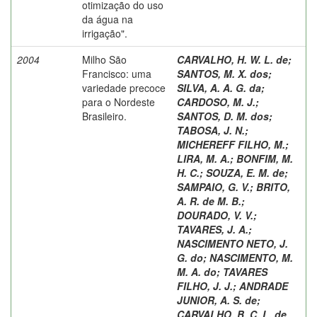
otimização do uso
da água na
irrigação".
2004
Milho São
CARVALHO, H. W. L. de
;
Francisco: uma
SANTOS, M. X. dos
;
variedade precoce
SILVA, A. A. G. da
;
para o Nordeste
CARDOSO, M. J.
;
Brasileiro.
SANTOS, D. M. dos
;
TABOSA, J. N.
;
MICHEREFF FILHO, M.
;
LIRA, M. A.
;
BONFIM, M.
H. C.
;
SOUZA, E. M. de
;
SAMPAIO, G. V.
;
BRITO,
A. R. de M. B.
;
DOURADO, V. V.
;
TAVARES, J. A.
;
NASCIMENTO NETO, J.
G. do
;
NASCIMENTO, M.
M. A. do
;
TAVARES
FILHO, J. J.
;
ANDRADE
JUNIOR, A. S. de
;
CARVALHO, B. C. L. de