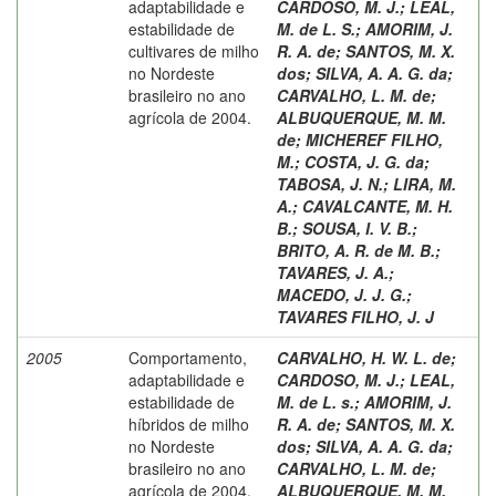
adaptabilidade e
CARDOSO, M. J.
;
LEAL,
estabilidade de
M. de L. S.
;
AMORIM, J.
cultivares de milho
R. A. de
;
SANTOS, M. X.
no Nordeste
dos
;
SILVA, A. A. G. da
;
brasileiro no ano
CARVALHO, L. M. de
;
agrícola de 2004.
ALBUQUERQUE, M. M.
de
;
MICHEREF FILHO,
M.
;
COSTA, J. G. da
;
TABOSA, J. N.
;
LIRA, M.
A.
;
CAVALCANTE, M. H.
B.
;
SOUSA, I. V. B.
;
BRITO, A. R. de M. B.
;
TAVARES, J. A.
;
MACEDO, J. J. G.
;
TAVARES FILHO, J. J
2005
Comportamento,
CARVALHO, H. W. L. de
;
adaptabilidade e
CARDOSO, M. J.
;
LEAL,
estabilidade de
M. de L. s.
;
AMORIM, J.
híbridos de milho
R. A. de
;
SANTOS, M. X.
no Nordeste
dos
;
SILVA, A. A. G. da
;
brasileiro no ano
CARVALHO, L. M. de
;
agrícola de 2004.
ALBUQUERQUE, M. M.