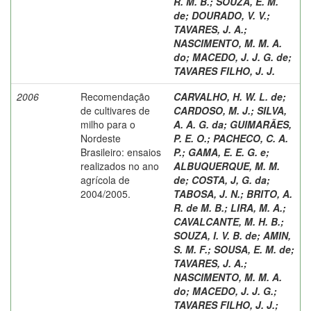
R. M. B.
;
SOUZA, E. M.
de
;
DOURADO, V. V.
;
TAVARES, J. A.
;
NASCIMENTO, M. M. A.
do
;
MACEDO, J. J. G. de
;
TAVARES FILHO, J. J.
2006
Recomendação
CARVALHO, H. W. L. de
;
de cultivares de
CARDOSO, M. J.
;
SILVA,
milho para o
A. A. G. da
;
GUIMARÃES,
Nordeste
P. E. O.
;
PACHECO, C. A.
Brasileiro: ensaios
P.
;
GAMA, E. E. G. e
;
realizados no ano
ALBUQUERQUE, M. M.
agrícola de
de
;
COSTA, J, G. da
;
2004/2005.
TABOSA, J. N.
;
BRITO, A.
R. de M. B.
;
LIRA, M. A.
;
CAVALCANTE, M. H. B.
;
SOUZA, I. V. B. de
;
AMIN,
S. M. F.
;
SOUSA, E. M. de
;
TAVARES, J. A.
;
NASCIMENTO, M. M. A.
do
;
MACEDO, J. J. G.
;
TAVARES FILHO, J. J.
;