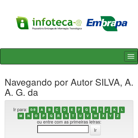
Skip
navigation
Navegando por Autor SILVA, A.
A. G. da
Ir para:
0-9
A
B
C
D
E
F
G
H
I
J
K
L
M
N
O
P
Q
R
S
T
U
V
W
X
Y
Z
ou entre com as primeiras letras: