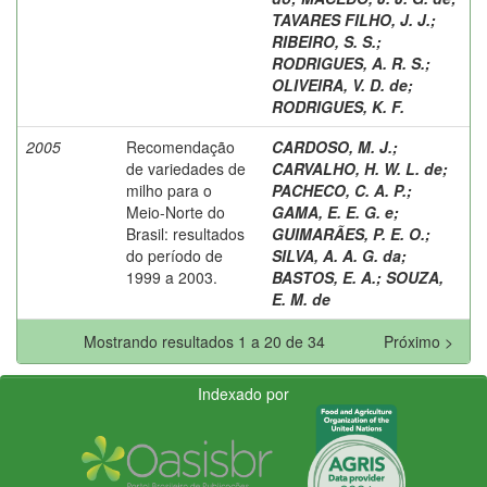
TAVARES FILHO, J. J.
;
RIBEIRO, S. S.
;
RODRIGUES, A. R. S.
;
OLIVEIRA, V. D. de
;
RODRIGUES, K. F.
2005
Recomendação
CARDOSO, M. J.
;
de variedades de
CARVALHO, H. W. L. de
;
milho para o
PACHECO, C. A. P.
;
Meio-Norte do
GAMA, E. E. G. e
;
Brasil: resultados
GUIMARÃES, P. E. O.
;
do período de
SILVA, A. A. G. da
;
1999 a 2003.
BASTOS, E. A.
;
SOUZA,
E. M. de
Mostrando resultados 1 a 20 de 34
Próximo >
Indexado por