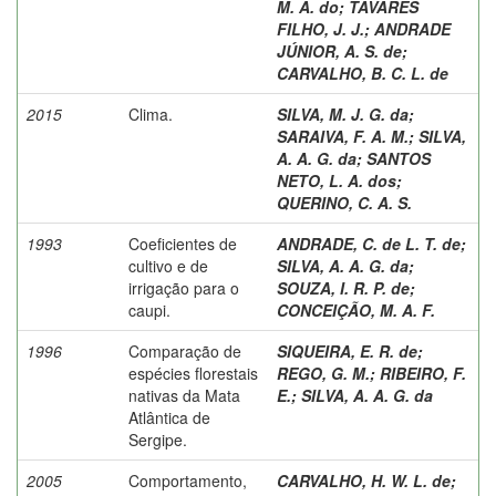
M. A. do
;
TAVARES
FILHO, J. J.
;
ANDRADE
JÚNIOR, A. S. de
;
CARVALHO, B. C. L. de
2015
Clima.
SILVA, M. J. G. da
;
SARAIVA, F. A. M.
;
SILVA,
A. A. G. da
;
SANTOS
NETO, L. A. dos
;
QUERINO, C. A. S.
1993
Coeficientes de
ANDRADE, C. de L. T. de
;
cultivo e de
SILVA, A. A. G. da
;
irrigação para o
SOUZA, I. R. P. de
;
caupi.
CONCEIÇÃO, M. A. F.
1996
Comparação de
SIQUEIRA, E. R. de
;
espécies florestais
REGO, G. M.
;
RIBEIRO, F.
nativas da Mata
E.
;
SILVA, A. A. G. da
Atlântica de
Sergipe.
2005
Comportamento,
CARVALHO, H. W. L. de
;