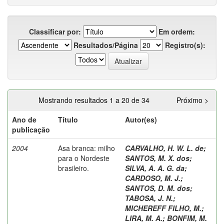
Classificar por:
Em ordem:
Resultados/Página
Registro(s):
Mostrando resultados 1 a 20 de 34
Próximo >
Ano de
Título
Autor(es)
publicação
2004
Asa branca: milho
CARVALHO, H. W. L. de
;
para o Nordeste
SANTOS, M. X. dos
;
brasileiro.
SILVA, A. A. G. da
;
CARDOSO, M. J.
;
SANTOS, D. M. dos
;
TABOSA, J. N.
;
MICHEREFF FILHO, M.
;
LIRA, M. A.
;
BONFIM, M.