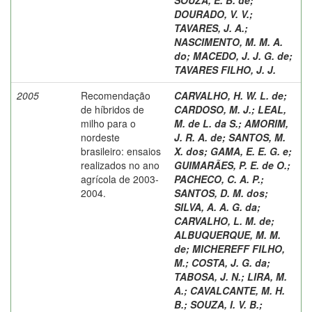
DOURADO, V. V.
;
TAVARES, J. A.
;
NASCIMENTO, M. M. A.
do
;
MACEDO, J. J. G. de
;
TAVARES FILHO, J. J.
2005
Recomendação
CARVALHO, H. W. L. de
;
de híbridos de
CARDOSO, M. J.
;
LEAL,
milho para o
M. de L. da S.
;
AMORIM,
nordeste
J. R. A. de
;
SANTOS, M.
brasileiro: ensaios
X. dos
;
GAMA, E. E. G. e
;
realizados no ano
GUIMARÃES, P. E. de O.
;
agrícola de 2003-
PACHECO, C. A. P.
;
2004.
SANTOS, D. M. dos
;
SILVA, A. A. G. da
;
CARVALHO, L. M. de
;
ALBUQUERQUE, M. M.
de
;
MICHEREFF FILHO,
M.
;
COSTA, J. G. da
;
TABOSA, J. N.
;
LIRA, M.
A.
;
CAVALCANTE, M. H.
B.
;
SOUZA, I. V. B.
;