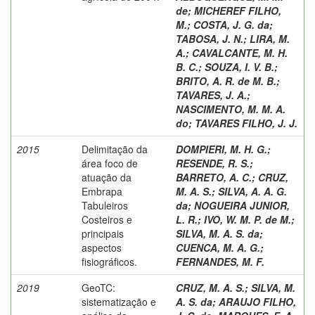
de
;
MICHEREF FILHO,
M.
;
COSTA, J. G. da
;
TABOSA, J. N.
;
LIRA, M.
A.
;
CAVALCANTE, M. H.
B. C.
;
SOUZA, I. V. B.
;
BRITO, A. R. de M. B.
;
TAVARES, J. A.
;
NASCIMENTO, M. M. A.
do
;
TAVARES FILHO, J. J.
2015
Delimitação da
DOMPIERI, M. H. G.
;
área foco de
RESENDE, R. S.
;
atuação da
BARRETO, A. C.
;
CRUZ,
Embrapa
M. A. S.
;
SILVA, A. A. G.
Tabuleiros
da
;
NOGUEIRA JUNIOR,
Costeiros e
L. R.
;
IVO, W. M. P. de M.
;
principais
SILVA, M. A. S. da
;
aspectos
CUENCA, M. A. G.
;
fisiográficos.
FERNANDES, M. F.
2019
GeoTC:
CRUZ, M. A. S.
;
SILVA, M.
sistematização e
A. S. da
;
ARAUJO FILHO,