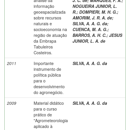
análise da
J. C. de
;
MARQUES, F. A.
;
informação
NOGUEIRA JUNIOR, L.
geoespacializada
R.
;
DOMPIERI, M. H. G.
;
sobre recursos
AMORIM, J. R. A. de
;
naturais e
SILVA, A. A. G. da
;
socioeconomia na
CUENCA, M. A. G.
;
região de atuação
BARROS, A. H. C.
;
JESUS
da Embrapa
JUNIOR, L. A. de
Tabuleiros
Costeiros.
2011
Importante
SILVA, A. A. G. da
instrumento de
política pública
para o
desenvolvimento
do agronegócio.
2009
Material didático
SILVA, A. A. G. da
para o curso
prático de
"Agrometeorologia
aplicado à