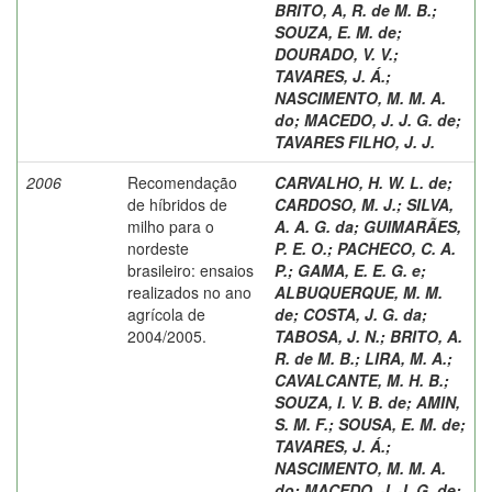
BRITO, A, R. de M. B.
;
SOUZA, E. M. de
;
DOURADO, V. V.
;
TAVARES, J. Á.
;
NASCIMENTO, M. M. A.
do
;
MACEDO, J. J. G. de
;
TAVARES FILHO, J. J.
2006
Recomendação
CARVALHO, H. W. L. de
;
de híbridos de
CARDOSO, M. J.
;
SILVA,
milho para o
A. A. G. da
;
GUIMARÃES,
nordeste
P. E. O.
;
PACHECO, C. A.
brasileiro: ensaios
P.
;
GAMA, E. E. G. e
;
realizados no ano
ALBUQUERQUE, M. M.
agrícola de
de
;
COSTA, J. G. da
;
2004/2005.
TABOSA, J. N.
;
BRITO, A.
R. de M. B.
;
LIRA, M. A.
;
CAVALCANTE, M. H. B.
;
SOUZA, I. V. B. de
;
AMIN,
S. M. F.
;
SOUSA, E. M. de
;
TAVARES, J. Á.
;
NASCIMENTO, M. M. A.
do
;
MACEDO, J. J. G. de
;