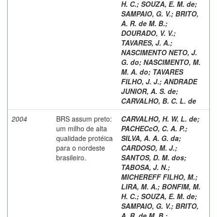
H. C.
;
SOUZA, E. M. de
;
SAMPAIO, G. V.
;
BRITO,
A. R. de M. B.
;
DOURADO, V. V.
;
TAVARES, J. A.
;
NASCIMENTO NETO, J.
G. do
;
NASCIMENTO, M.
M. A. do
;
TAVARES
FILHO, J. J.
;
ANDRADE
JUNIOR, A. S. de
;
CARVALHO, B. C. L. de
2004
BRS assum preto:
CARVALHO, H. W. L. de
;
um milho de alta
PACHECcO, C. A. P.
;
qualidade protéica
SILVA, A. A. G. da
;
para o nordeste
CARDOSO, M. J.
;
brasileiro.
SANTOS, D. M. dos
;
TABOSA, J. N.
;
MICHEREFF FILHO, M.
;
LIRA, M. A.
;
BONFIM, M.
H. C.
;
SOUZA, E. M. de
;
SAMPAIO, G. V.
;
BRITO,
A. R. de M. B.
;