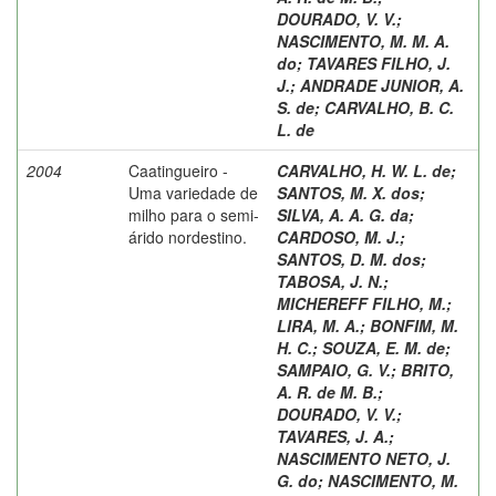
DOURADO, V. V.
;
NASCIMENTO, M. M. A.
do
;
TAVARES FILHO, J.
J.
;
ANDRADE JUNIOR, A.
S. de
;
CARVALHO, B. C.
L. de
2004
Caatingueiro -
CARVALHO, H. W. L. de
;
Uma variedade de
SANTOS, M. X. dos
;
milho para o semi-
SILVA, A. A. G. da
;
árido nordestino.
CARDOSO, M. J.
;
SANTOS, D. M. dos
;
TABOSA, J. N.
;
MICHEREFF FILHO, M.
;
LIRA, M. A.
;
BONFIM, M.
H. C.
;
SOUZA, E. M. de
;
SAMPAIO, G. V.
;
BRITO,
A. R. de M. B.
;
DOURADO, V. V.
;
TAVARES, J. A.
;
NASCIMENTO NETO, J.
G. do
;
NASCIMENTO, M.