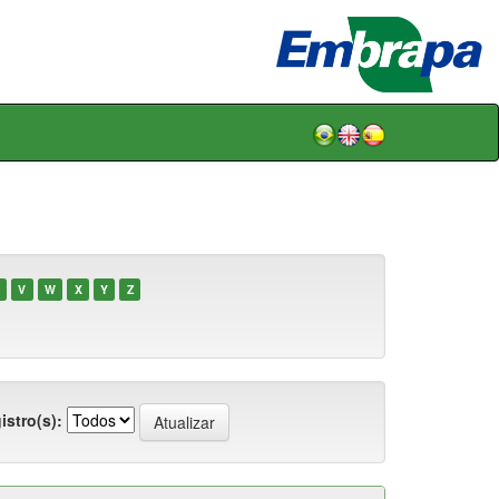
V
W
X
Y
Z
istro(s):