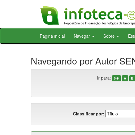
Skip
Página inicial
Navegar
Sobre
Est
navigation
Navegando por Autor SEN
Ir para:
0-9
A
B
Classificar por: