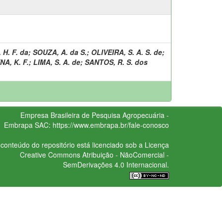
 H. F. da
;
SOUZA, A. da S.
;
OLIVEIRA, S. A. S. de
;
NA, K. F.
;
LIMA, S. A. de
;
SANTOS, R. S. dos
Empresa Brasileira de Pesquisa Agropecuária -
Embrapa
SAC:
https://www.embrapa.br/fale-conosco
conteúdo do repositório está licenciado sob a Licença
Creative Commons
Atribuição - NãoComercial -
SemDerivações 4.0 Internacional.