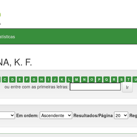
atísticas
A, K. F.
C
D
E
F
G
H
I
J
K
L
M
N
O
P
Q
R
S
T
U
ou entre com as primeiras letras:
Em ordem:
Resultados/Página
Reg