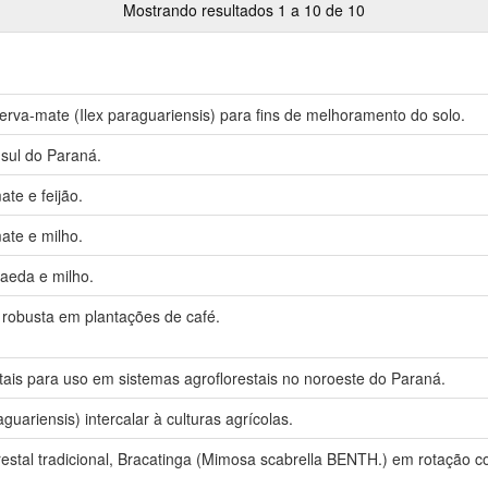
Mostrando resultados 1 a 10 de 10
rva-mate (Ilex paraguariensis) para fins de melhoramento do solo.
 sul do Paraná.
te e feijão.
ate e milho.
taeda e milho.
a robusta em plantações de café.
tais para uso em sistemas agroflorestais no noroeste do Paraná.
guariensis) intercalar à culturas agrícolas.
restal tradicional, Bracatinga (Mimosa scabrella BENTH.) em rotação 