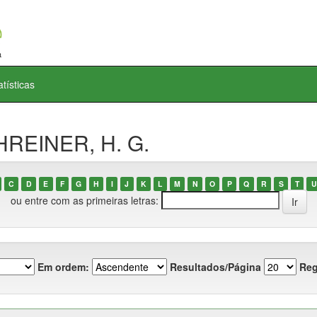
atísticas
HREINER, H. G.
C
D
E
F
G
H
I
J
K
L
M
N
O
P
Q
R
S
T
U
ou entre com as primeiras letras:
Em ordem:
Resultados/Página
Reg