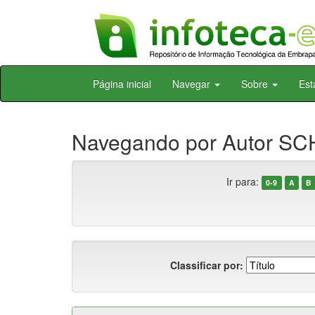
Skip
Página inicial
Navegar
Sobre
Est
navigation
Navegando por Autor SC
Ir para:
0-9
A
B
Classificar por: