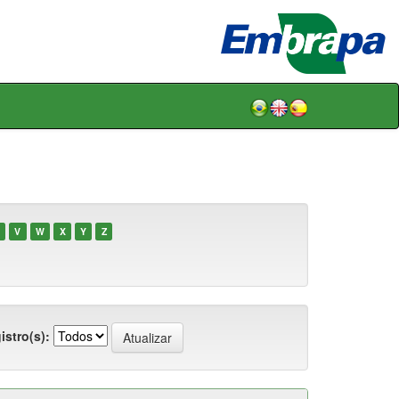
V
W
X
Y
Z
istro(s):